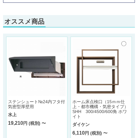
オススメ商品
ステンシュート№24内フタ付
ホーム床点検口（15ｍｍ仕
1
気密型厚壁用
上・都市機構・気密タイプ）
ホ
SHH 300/4500/600角 ホワ
水上
イト
19,210
円 (税別) 〜
ダイケン
6,110
円 (税別) 〜