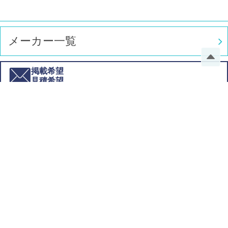
メーカー一覧
掲載希望
見積希望
このサイトのご利用方法
ご注文・お届けについて
お支払い方法について
領収書の発行について
キャンセル・返品について
クーポンのご利用について
お問い合わせ対応について
会社概要
個人情報保護方針
利用規約
特定商取引法に基づく表記
サイトマップ