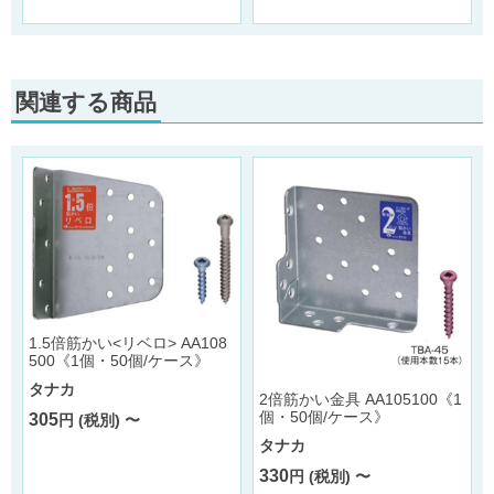
関連する商品
1.5倍筋かい<リベロ> AA108
500《1個・50個/ケース》
タナカ
2倍筋かい金具 AA105100《1
個・50個/ケース》
305
円 (税別) 〜
タナカ
330
円 (税別) 〜