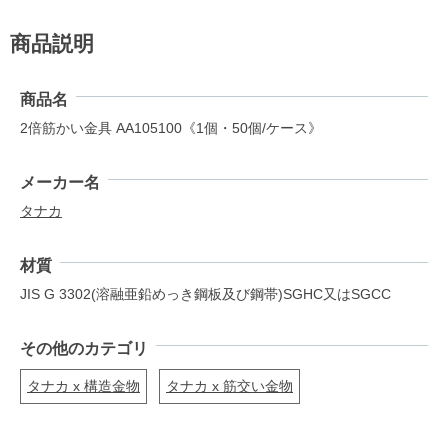
商品説明
商品名
2倍筋かい金具 AA105100《1個・50個/ケース》
メーカー名
タナカ
材質
JIS G 3302(溶融亜鉛めっき鋼板及び鋼帯)SGHC又はSGCC
その他のカテゴリ
タナカ x 構造金物
タナカ x 筋交い金物