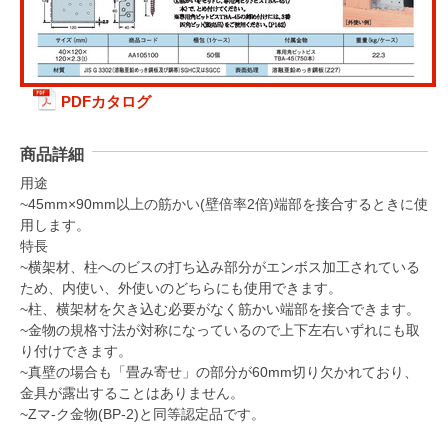
PDFカタログ
商品詳細
用途
~45mm×90mm以上の筋かい(壁倍率2倍)端部を接合するときに使
用します。
特長
~横架材、柱へのビスの打ち込み部分がエンボス加工されている
ため、内使い、外使いのどちらにも使用できます。
~柱、横架材を欠き込む必要がなく筋かい端部を接合できます。
~金物の規格寸法が対称になっているので上下左右いずれにも取
り付けできます。
~真壁の場合も「畳み寄せ」の部分が60mm切り欠かれており、
金具が露出することはありません。
~Zマ-ク金物(BP-2)と同等認定品です。