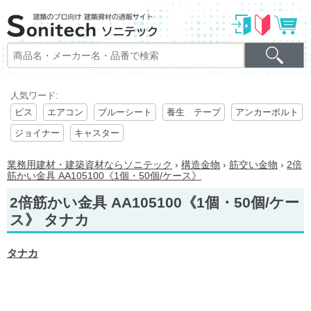
人気ワード:
ビス
エアコン
ブルーシート
養生 テープ
アンカーボルト
ジョイナー
キャスター
業務用建材・建築資材ならソニテック
›
構造金物
›
筋交い金物
›
2倍
筋かい金具 AA105100《1個・50個/ケース》
2倍筋かい金具 AA105100《1個・50個/ケー
ス》 タナカ
タナカ