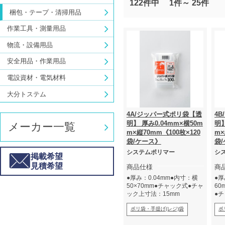
122件中
1件～
25件
梱包・テープ・清掃用品
作業工具・測量用品
物流・設備用品
安全用品・作業用品
電設資材・電気材料
大分トステム
4A/ジッパー式ポリ袋【透
4
明】 厚み0.04mm×横50m
明】
メーカー一覧
m×縦70mm《100枚×120
m×
袋/ケース》
袋
システムポリマー
シ
掲載希望
見積希望
商品仕様
商
●厚み：0.04mm●内寸：横
●厚
50×70mm●チャック式●チャ
60
ック上寸法：15mm
●
ポリ袋・手提げ(レジ)袋
ポ