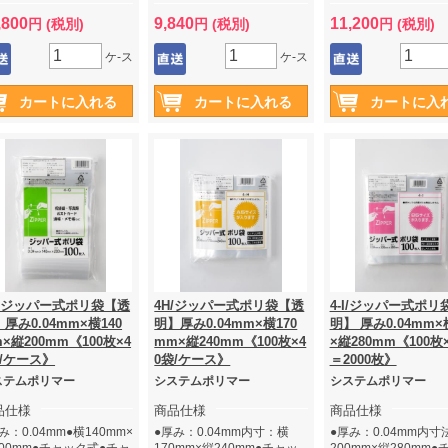
,800
9,840
11,200
円 (税別)
円 (税別)
円 (税別)
ケ-ス
ケ-ス
G/ジッパー式ポリ袋【透
4H/ジッパー式ポリ袋【透
4-I/ジッパー式ポリ
厚み0.04mm×横140
明】厚み0.04mm×横170
明】 厚み0.04mm×
×縦200mm《100枚×4
mm×縦240mm《100枚×4
×縦280mm《100枚
袋/ケース》
0袋/ケース》
＝2000枚》
ステムポリマー
システムポリマー
システムポリマー
品仕様
商品仕様
商品仕様
み：0.04mm●横140mm×
●厚み：0.04mm内寸：横
●厚み：0.04mm内寸