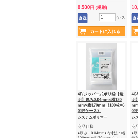
8,500
10
円 (税別)
ケ-ス
4F/ジッパー式ポリ袋【透
4
明】厚み0.04mm×横120
明】
mm×縦170mm《100枚×6
mm
0袋/ケース》
0
システムポリマー
シ
商品仕様
商
●厚み：0.04mm●内寸法：幅
●厚