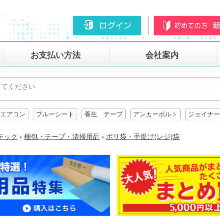
お支払い方法
会社案内
エアコン
ブルーシート
養生 テープ
アンカーボルト
ジョイナー
テック
›
梱包・テープ・清掃用品
›
ポリ袋・手提げ(レジ)袋