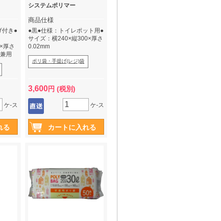
システムポリマー
商品仕様
げ付き●
●黒●仕様：トイレポット用●
サイズ：横240×縦300×厚さ
0×厚さ
0.02mm
用兼用
ポリ袋・手提げ(レジ)袋
3,600
円 (税別)
ケ-ス
ケ-ス