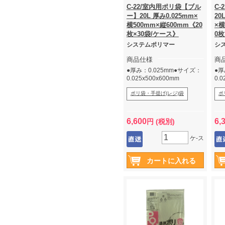
C-22/室内用ポリ袋【ブル
C
ー】20L 厚み0.025mm×
20
横500mm×縦600mm《20
×横
枚×30袋/ケース》
0枚
システムポリマー
シ
商品仕様
商
●厚み：0.025mm●サイズ：
●厚
0.025x500x600mm
0.
ポリ袋・手提げ(レジ)袋
ポ
6,600
6,
円 (税別)
ケ-ス