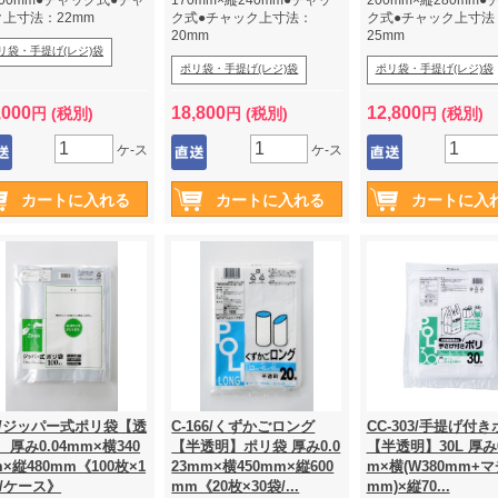
00mm●チャック式●チャ
170mm×縦240mm●チャッ
200mm×縦280mm●
ク上寸法：22mm
ク式●チャック上寸法：
ク式●チャック上寸法
20mm
25mm
リ袋・手提げ(レジ)袋
ポリ袋・手提げ(レジ)袋
ポリ袋・手提げ(レジ)袋
,000
18,800
12,800
円 (税別)
円 (税別)
円 (税別)
ケ-ス
ケ-ス
-L/ジッパー式ポリ袋【透
C-166/くずかごロング
CC-303/手提げ付
 厚み0.04mm×横340
【半透明】ポリ袋 厚み0.0
【半透明】30L 厚み0
×縦480mm《100枚×1
23mm×横450mm×縦600
m×横(W380mm+マ
袋/ケース》
mm《20枚×30袋/...
mm)×縦70...