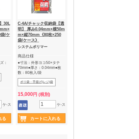
】30L
C-4A/チャック収納袋【透
0mm×
明】 厚み0.04mm×横50m
0袋/ケ
m×縦70mm《80枚×250
袋/ケース》
システムポリマー
商品仕様
イズ：
●寸法：外形ヨコ50×タテ
70mm●厚さ：0.04mm●枚
数：80枚入/袋
ポリ袋・手提げ(レジ)袋
15,000
円 (税別)
ケ-ス
ケ-ス