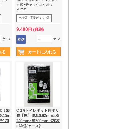
チャッ
240mm×縦340mm●チャッ
：
ク式●チャック上寸法：
20mm
ポリ袋・手提げ(レジ)袋
9,400
円 (税別)
ケ-ス
ケ-ス
きポリ袋
C-17/トイレポット用ポリ
.15m
袋【黒】厚み0.02mm×横
チ170
240mm×縦300mm《20枚
×60袋/ケース》