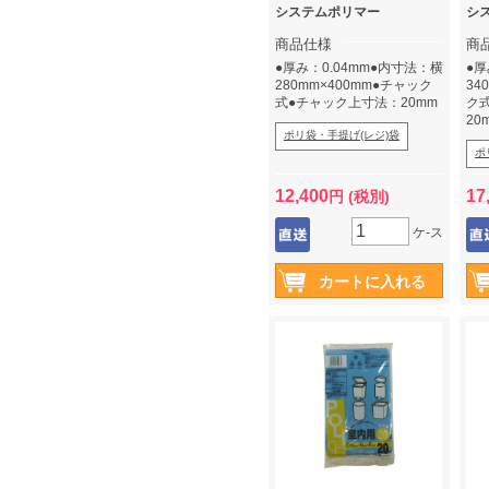
システムポリマー
シ
商品仕様
商
●厚み：0.04mm●内寸法：横
●厚
280mm×400mm●チャック
34
式●チャック上寸法：20mm
ク
20
ポリ袋・手提げ(レジ)袋
ポ
12,400
17
円 (税別)
ケ-ス