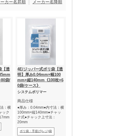
メーカー名昇順
メーカー名降順
袋【透
4E/ジッパー式ポリ袋【透
85mm
明】厚み0.04mm×幅100
80袋/
mm×縦140mm《100枚×6
0袋/ケース》
システムポリマー
商品仕様
寸法：横
●厚み：0.04mm●内寸法：横
チャック
100mm×縦140mm●チャッ
7mm
ク式●チャック上寸法：
20mm
ポリ袋・手提げ(レジ)袋