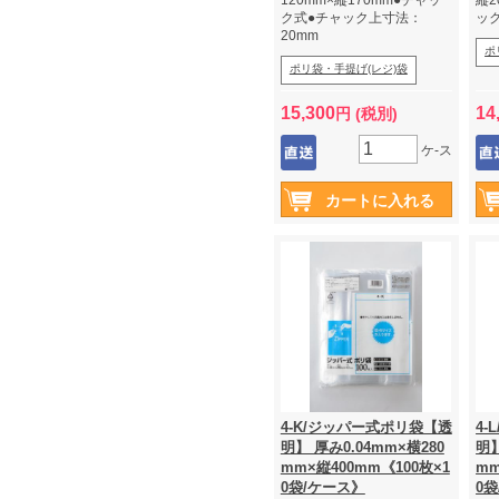
120mm×縦170mm●チャッ
縦2
ク式●チャック上寸法：
ッ
20mm
ポ
ポリ袋・手提げ(レジ)袋
15,300
14
円 (税別)
ケ-ス
4-K/ジッパー式ポリ袋【透
4
明】 厚み0.04mm×横280
明】
mm×縦400mm《100枚×1
mm
0袋/ケース》
0