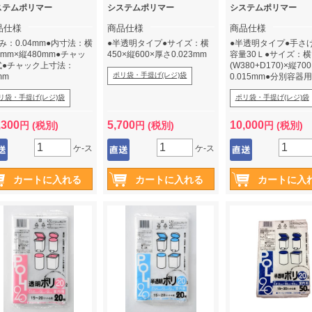
ステムポリマー
システムポリマー
システムポリマー
品仕様
商品仕様
商品仕様
み：0.04mm●内寸法：横
●半透明タイプ●サイズ：横
●半透明タイプ●手さ
0mm×縦480mm●チャッ
450×縦600×厚さ0.023mm
容量30Ｌ●サイズ：横
式●チャック上寸法：
(W380+D170)×縦70
ポリ袋・手提げ(レジ)袋
mm
0.015mm●分別容器
リ袋・手提げ(レジ)袋
ポリ袋・手提げ(レジ)袋
,300
5,700
10,000
円 (税別)
円 (税別)
円 (税別)
ケ-ス
ケ-ス