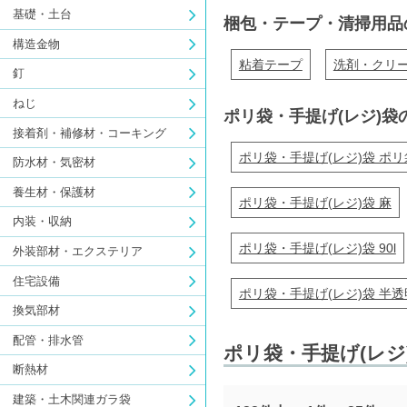
基礎・土台
梱包・テープ・清掃用品
構造金物
粘着テープ
洗剤・クリ
釘
ねじ
ポリ袋・手提げ(レジ)袋
接着剤・補修材・コーキング
ポリ袋・手提げ(レジ)袋 ポリ
防水材・気密材
養生材・保護材
ポリ袋・手提げ(レジ)袋 麻
内装・収納
ポリ袋・手提げ(レジ)袋 90l
外装部材・エクステリア
住宅設備
ポリ袋・手提げ(レジ)袋 半透
換気部材
配管・排水管
ポリ袋・手提げ(レジ
断熱材
建築・土木関連ガラ袋