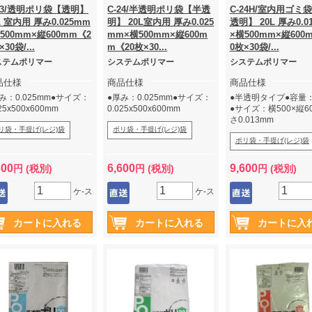
-23/透明ポリ袋【透明】
C-24/半透明ポリ袋【半透
C-24H/室内用ゴミ
L 室内用 厚み0.025mm
明】 20L室内用 厚み0.025
透明】 20L 厚み0.0
500mm×縦600mm《2
mm×横500mm×縦600m
×横500mm×縦600
×30袋/...
m《20枚×30...
0枚×30袋/...
ステムポリマー
システムポリマー
システムポリマー
品仕様
商品仕様
商品仕様
み：0.025mm●サイズ：
●厚み：0.025mm●サイズ：
●半透明タイプ●容量：
025x500x600mm
0.025x500x600mm
●サイズ：横500×縦6
さ0.013mm
リ袋・手提げ(レジ)袋
ポリ袋・手提げ(レジ)袋
ポリ袋・手提げ(レジ)袋
300
6,600
9,600
円 (税別)
円 (税別)
円 (税別)
ケ-ス
ケ-ス