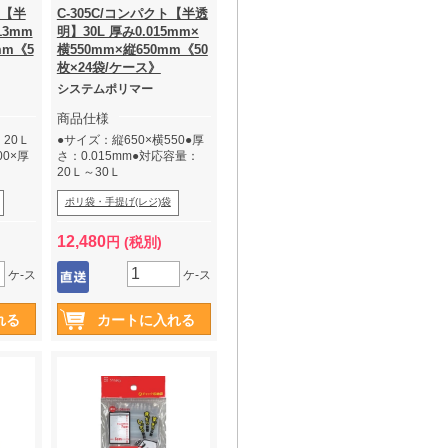
袋【半
C-305C/コンパクト【半透
13mm
明】30L 厚み0.015mm×
mm《5
横550mm×縦650mm《50
枚×24袋/ケース》
システムポリマー
商品仕様
20Ｌ
●サイズ：縦650×横550●厚
00×厚
さ：0.015mm●対応容量：
20Ｌ～30Ｌ
ポリ袋・手提げ(レジ)袋
12,480
円 (税別)
ケ-ス
ケ-ス