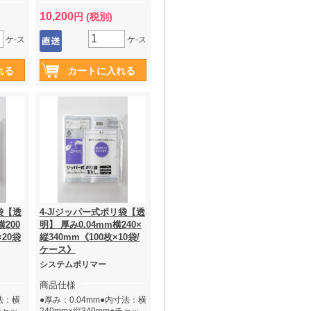
10,200
円 (税別)
ケ-ス
ケ-ス
袋【透
4-J/ジッパー式ポリ袋【透
横200
明】 厚み0.04mm横240×
×20袋
縦340mm《100枚×10袋/
ケース》
システムポリマー
商品仕様
法：横
●厚み：0.04mm●内寸法：横