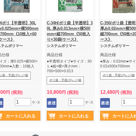
34ポリ【半透明】30L
C-34H/ポリ袋【半透明】3
C-350/ポリ袋【透明
0.025mm×横500mm
0L 厚み0.013mm×横500
厚み0.02mm×横50
700mm《10枚入×60
mm×縦700mm《50枚入
縦700mm《50枚×2
/ケース》
り×30袋/ケース》
ース》
ステムポリマー
システムポリマー
システムポリマー
品仕様
商品仕様
商品仕様
イズ：厚0.025×横500×
●半透明タイプ●サイズ：30
●厚み：0.02mm●サ
00mm●入数：10枚入
Ｌ●縦×横×厚さmm：
0.02x500x700mm
700×500×0.013
リ袋・手提げ(レジ)袋
ポリ袋・手提げ(レジ)袋
ポリ袋・手提げ(レジ)袋
200
10,800
12,480
円 (税別)
円 (税別)
円 (税別)
ケ-ス
ケ-ス