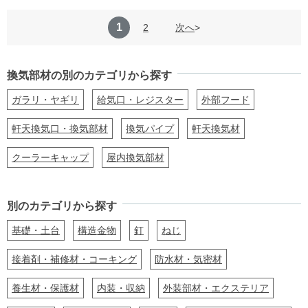
1
2
次へ
換気部材の別のカテゴリから探す
ガラリ・ヤギリ
給気口・レジスター
外部フード
軒天換気口・換気部材
換気パイプ
軒天換気材
クーラーキャップ
屋内換気部材
別のカテゴリから探す
基礎・土台
構造金物
釘
ねじ
接着剤・補修材・コーキング
防水材・気密材
養生材・保護材
内装・収納
外装部材・エクステリア