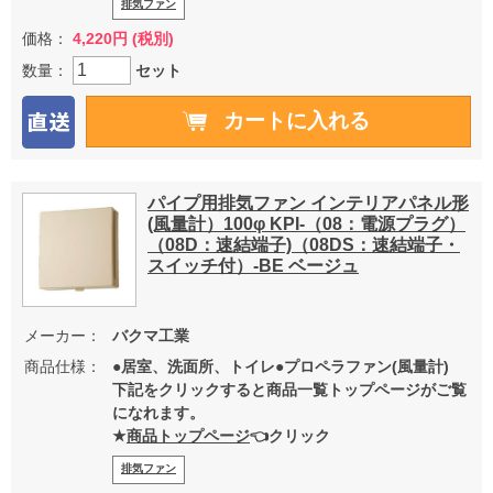
排気ファン
価格：
4,220円 (税別)
数量：
セット
パイプ用排気ファン インテリアパネル形
(風量計）100φ KPI-（08：電源プラグ）
（08D：速結端子)（08DS：速結端子・
スイッチ付）-BE ベージュ
メーカー：
バクマ工業
商品仕様：
●居室、洗面所、トイレ●プロペラファン(風量計)
下記をクリックすると商品一覧トップページがご覧
になれます。
★
商品トップページ
👈クリック
排気ファン