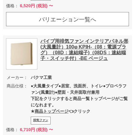
価格：
6,520
円 (税別) 〜
バリエーション一覧へ
パイプ用排気ファン インテリアパネル形
(大風量計）100φ KPIH-（08：電源プラ
グ）（08D：速結端子)（08DS：速結端
子・スイッチ付）-BE ベージュ
メーカー：
バクマ工業
商品仕様：
●大風量タイプ●居室、洗面所、トイレ●プロペラフ
ァン(風量計)●壁面・天井面取付兼用
下記をクリックすると商品一覧トップページがご覧
になれます。
★
商品トップページ
👈クリック
排気ファン
価格：
6,710
円 (税別) 〜