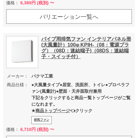
価格：
6,380
円 (税別) 〜
バリエーション一覧へ
パイプ用排気ファン インテリアパネル形
(大風量計）100φ KPIH-（08：電源プラ
グ）（08D：速結端子)（08DS：速結端
子・スイッチ付）
メーカー：
バクマ工業
商品仕様：
●大風量タイプ●居室、洗面所、トイレ●プロペラフ
ァン(風量計)●壁面・天井面取付兼用
下記をクリックすると商品一覧トップページがご覧
になれます。
★
商品トップページ
👈クリック
排気ファン
価格：
6,710
円 (税別) 〜