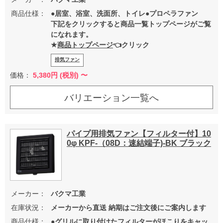
商品仕様：
●居室、浴室、洗面所、トイレ●プロペラファン
下記をクリックすると商品一覧トップページがご覧
になれます。
★
商品トップページ
👈クリック
排気ファン
価格：
5,380
円 (税別) 〜
バリエーション一覧へ
パイプ用排気ファン【フィルター付】10
0φ KPF-（08D：速結端子)-BK ブラック
メーカー：
バクマ工業
在庫状況：
メーカーから直送 納期はご注文後にご案内します
商品仕様：
●グリルに取り付けたフィルターがほこりをキャッ