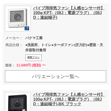
パイプ用排気ファン【人感センサー付】
100φ KPT-（08J：電源プラグ）（08J
D：速結端子)
メーカー：
バクマ工業
商品仕様：
●洗面所、トイレ●ターボファン(圧力計)●壁面・天
井面取付兼用
排気ファン
価格：
11,680
円 (税別) 〜
バリエーション一覧へ
パイプ用排気ファン【人感センサー付】
100φ KPT-（08J：電源プラグ）（08J
D：速結端子)-BK ブラック