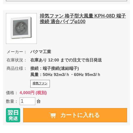
排気ファン 格子型大風量 KPH-08D 端子
接続 適合パイプφ100
メーカー：
バクマ工業
在庫状況：
在庫あり 12:00 までの注文で当日発送
商品仕様：
接続：端子接続(速結端子)
風量：50Hz 92m3/ｈ・60Hz 95m3/ｈ
排気ファン
価格：
4,000円 (税別)
数量：
台