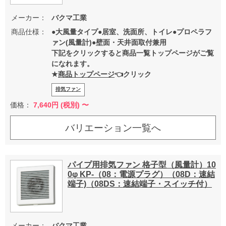
メーカー：
バクマ工業
商品仕様：
●大風量タイプ●居室、洗面所、トイレ●プロペラフ
ァン(風量計)●壁面・天井面取付兼用
下記をクリックすると商品一覧トップページがご覧
になれます。
★
商品トップページ
👈クリック
排気ファン
価格：
7,640
円 (税別) 〜
バリエーション一覧へ
パイプ用排気ファン 格子型（風量計）10
0φ KP-（08：電源プラグ）（08D：速結
端子)（08DS：速結端子・スイッチ付）
メーカー：
バクマ工業