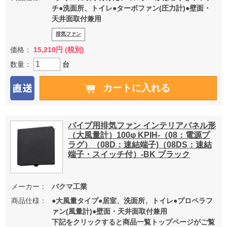
チ●洗面所、トイレ●ターボファン(圧力計)●壁面・
天井面取付兼用
排気ファン
価格：
15,210円 (税別)
数量：
台
パイプ用排気ファン インテリアパネル形
（大風量計）100φ KPIH-（08：電源プ
ラグ）（08D：速結端子)（08DS：速結
端子・スイッチ付）-BK ブラック
メーカー：
バクマ工業
商品仕様：
●大風量タイプ●居室、洗面所、トイレ●プロペラフ
ァン(風量計)●壁面・天井面取付兼用
下記をクリックすると商品一覧トップページがご覧