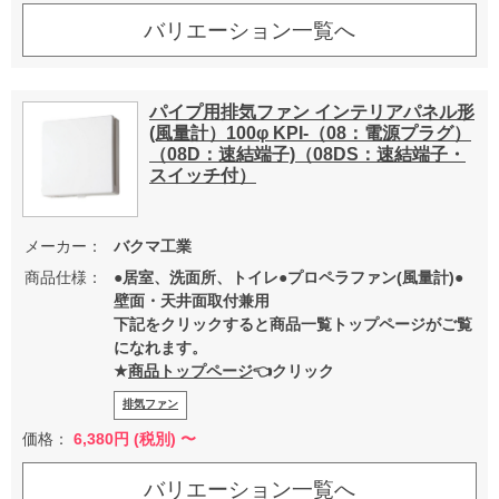
バリエーション一覧へ
パイプ用排気ファン インテリアパネル形
(風量計）100φ KPI-（08：電源プラグ）
（08D：速結端子)（08DS：速結端子・
スイッチ付）
メーカー：
バクマ工業
商品仕様：
●居室、洗面所、トイレ●プロペラファン(風量計)●
壁面・天井面取付兼用
下記をクリックすると商品一覧トップページがご覧
になれます。
★
商品トップページ
👈クリック
排気ファン
価格：
6,380
円 (税別) 〜
バリエーション一覧へ