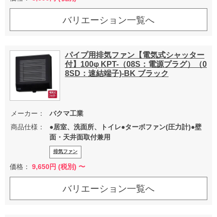
バリエーション一覧へ
パイプ用排気ファン【電気式シャッター
付】100φ KPT-（08S：電源プラグ）（0
8SD：速結端子)-BK ブラック
メーカー：
バクマ工業
商品仕様：
●居室、洗面所、トイレ●ターボファン(圧力計)●壁
面・天井面取付兼用
排気ファン
価格：
9,650
円 (税別) 〜
バリエーション一覧へ