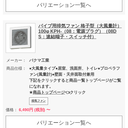
バリエーション一覧へ
パイプ用排気ファン 格子型（大風量計）
100φ KPH-（08：電源プラグ）（08D
S：速結端子・スイッチ付）
メーカー：
バクマ工業
商品仕様：
●大風量タイプ●居室、洗面所、トイレ●プロペラフ
ァン(風量計)●壁面・天井面取付兼用
下記をクリックすると商品一覧トップページがご覧
になれます。
★
商品トップページ
👈クリック
排気ファン
価格：
6,490
円 (税別) 〜
バリエーション一覧へ