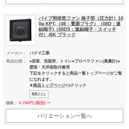
パイプ用排気ファン 格子型（圧力計）10
0φ KPT-（08：電源プラグ）（08D：速
結端子)（08DS：速結端子・スイッチ
付）-BK ブラック
メーカー：
バクマ工業
商品仕様：
●居室、洗面所、トイレ●プロペラファン(風量計)●
壁面・天井面取付兼用
下記をクリックすると商品一覧トップページがご覧
になれます。
★
商品トップページ
👈クリック
排気ファン
価格：
6,760
円 (税別) 〜
バリエーション一覧へ