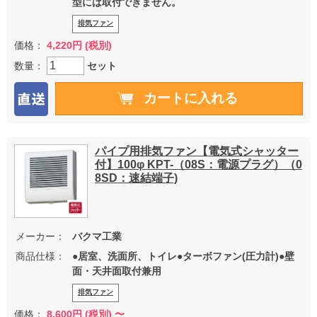
型には取付できません。
排気ファン
価格：
4,220円 (税別)
数量：
セット
パイプ用排気ファン【電気式シャッター
付】100φ KPT-（08S：電源プラグ）（0
8SD：速結端子)
メーカー：
バクマ工業
商品仕様：
●居室、洗面所、トイレ●ターボファン(圧力計)●壁
面・天井面取付兼用
排気ファン
価格：
8,600
円 (税別) 〜