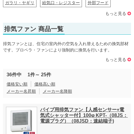
ガラリ・ヤギリ
給気口・レジスター
外部フード
もっと見る
軒天換気口・換気部材
換気パイプ
軒天換気材
排気ファン 商品一覧
クーラーキャップ
屋内換気部材
排気ファンとは、住宅の室内外の空気を入れ替えるための換気部材
です。プロペラ・ファンにより強制的に換気を行います。
低風量、大風量など風量調節が可能なタイプや、主にリビング・寝
もっと見る
室・和室などの居室に用いる24時間換気タイプなどの種類がありま
す。
36件中
1件～
25件
価格安い順
価格高い順
メーカー名昇順
メーカー名降順
パイプ用排気ファン【人感センサー+電
気式シャッター付】100φ KPT-（08JS：
電源プラグ）（08JSD：速結端子)