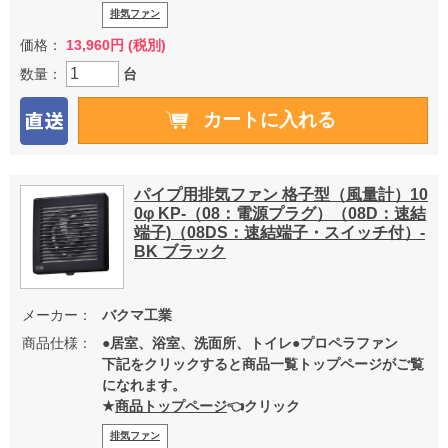
排気ファン
価格：
13,960円 (税別)
数量：
台
パイプ用排気ファン 格子型（風量計）10
0φ KP-（08：電源プラグ）（08D：速結
端子)（08DS：速結端子・スイッチ付）-
BK ブラック
メーカー：
バクマ工業
商品仕様：
●居室、浴室、洗面所、トイレ●プロペラファン
下記をクリックすると商品一覧トップページがご覧
になれます。
★
商品トップページ
👈クリック
排気ファン