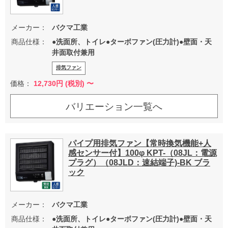
メーカー：
バクマ工業
商品仕様：
●洗面所、トイレ●ターボファン(圧力計)●壁面・天
井面取付兼用
排気ファン
価格：
12,730
円 (税別) 〜
バリエーション一覧へ
パイプ用排気ファン【常時換気機能+人
感センサー付】100φ KPT-（08JL：電源
プラグ）（08JLD：速結端子)-BK ブラ
ック
メーカー：
バクマ工業
商品仕様：
●洗面所、トイレ●ターボファン(圧力計)●壁面・天