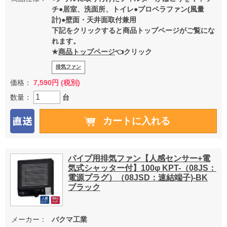
チ●居室、洗面所、トイレ●プロペラファン(風量
計)●壁面・天井面取付兼用
下記をクリックすると商品トップページがご覧にな
れます。
★
商品トップページ
👈クリック
排気ファン
価格：
7,590円 (税別)
数量：
台
パイプ用排気ファン【人感センサー+電
気式シャッター付】100φ KPT-（08JS：
電源プラグ）（08JSD：速結端子)-BK
ブラック
メーカー：
バクマ工業