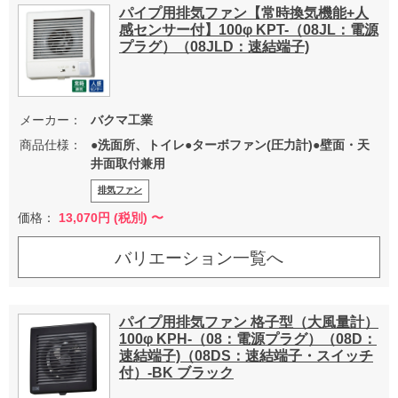
パイプ用排気ファン【常時換気機能+人
感センサー付】100φ KPT-（08JL：電源
プラグ）（08JLD：速結端子)
メーカー：
バクマ工業
商品仕様：
●洗面所、トイレ●ターボファン(圧力計)●壁面・天
井面取付兼用
排気ファン
価格：
13,070
円 (税別) 〜
バリエーション一覧へ
パイプ用排気ファン 格子型（大風量計）
100φ KPH-（08：電源プラグ）（08D：
速結端子)（08DS：速結端子・スイッチ
付）-BK ブラック