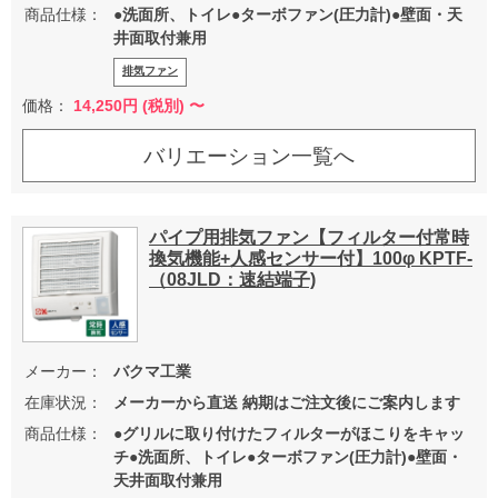
商品仕様：
●洗面所、トイレ●ターボファン(圧力計)●壁面・天
井面取付兼用
排気ファン
価格：
14,250
円 (税別) 〜
バリエーション一覧へ
パイプ用排気ファン【フィルター付常時
換気機能+人感センサー付】100φ KPTF-
（08JLD：速結端子)
メーカー：
バクマ工業
在庫状況：
メーカーから直送 納期はご注文後にご案内します
商品仕様：
●グリルに取り付けたフィルターがほこりをキャッ
チ●洗面所、トイレ●ターボファン(圧力計)●壁面・
天井面取付兼用