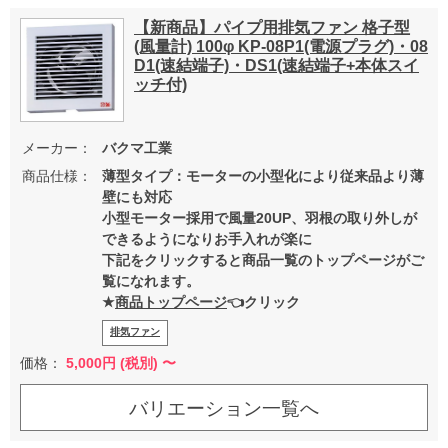
【新商品】パイプ用排気ファン 格子型
(風量計) 100φ KP-08P1(電源プラグ)・08
D1(速結端子)・DS1(速結端子+本体スイ
ッチ付)
メーカー：
バクマ工業
商品仕様：
薄型タイプ：モーターの小型化により従来品より薄
壁にも対応
小型モーター採用で風量20UP、羽根の取り外しが
できるようになりお手入れが楽に
下記をクリックすると商品一覧のトップページがご
覧になれます。
★
商品トップページ
👈クリック
排気ファン
価格：
5,000
円 (税別) 〜
バリエーション一覧へ