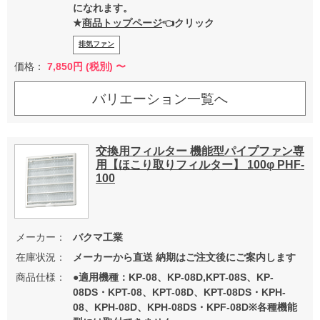
になれます。
★
商品トップページ
👈クリック
排気ファン
価格：
7,850
円 (税別) 〜
バリエーション一覧へ
交換用フィルター 機能型パイプファン専
用【ほこり取りフィルター】 100φ PHF-
100
メーカー：
バクマ工業
在庫状況：
メーカーから直送 納期はご注文後にご案内します
商品仕様：
●適用機種：KP-08、KP-08D,KPT-08S、KP-
08DS・KPT-08、KPT-08D、KPT-08DS・KPH-
08、KPH-08D、KPH-08DS・KPF-08D※各種機能