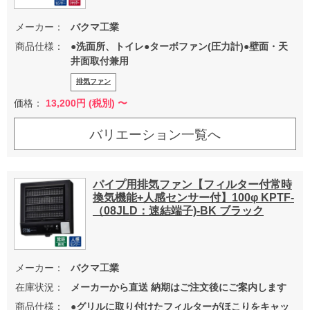
メーカー：
バクマ工業
商品仕様：
●洗面所、トイレ●ターボファン(圧力計)●壁面・天
井面取付兼用
排気ファン
価格：
13,200
円 (税別) 〜
バリエーション一覧へ
パイプ用排気ファン【フィルター付常時
換気機能+人感センサー付】100φ KPTF-
（08JLD：速結端子)-BK ブラック
メーカー：
バクマ工業
在庫状況：
メーカーから直送 納期はご注文後にご案内します
商品仕様：
●グリルに取り付けたフィルターがほこりをキャッ