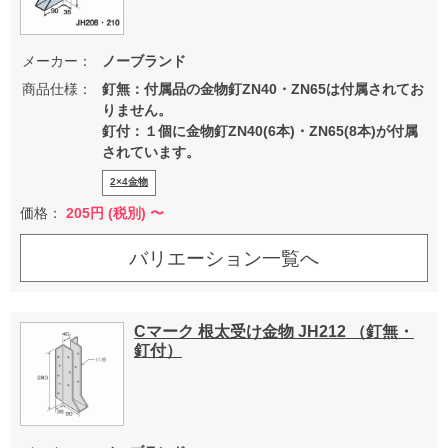
メーカー：
ノーブランド
商品仕様：
釘無：付属品の金物釘ZN40・ZN65は付属されてお
りません。
釘付：１個に金物釘ZN40(6本)・ZN65(8本)が付属
されています。
2×4金物
価格：
205
円 (税別) 〜
バリエーション一覧へ
Cマーク 根太受け金物 JH212 （釘無・
釘付）