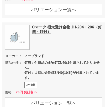
バリエーション一覧へ
Cマーク 根太受け金物 JH-204・206（釘
無・釘付）
メーカー：
ノーブランド
商品仕様：
釘無：付属品の金物釘ZN40は付属されておりませ
ん。
釘付：１個に金物釘ZN40(10本)が付属されていま
す。
2×4金物
価格：
73
円 (税別) 〜
バリエーション一覧へ