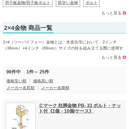
羽子板金物/羽子板ボルト
筋交い金物
ボルト
もっと見る
ホールダウン金物
柱接合金物
座金・ナット
2×4金物 商品一覧
火打ち金物
かど金物・山形プレート
かすがい
ひら金物
垂木金物
ひねり金物
短冊・かね折り金物
2×4（ツーバイフォー）金物とは、木造住宅において、2インチ
（38mm）×4インチ（89mm）サイズの柱を組み立てる際に使用す
大引き・梁受け金物
リフォーム金物・耐震補強金具
る建築金物です。
もっと見る
柱受金物
ステンレス金物
オリジナル金物
天井吊木
96件中
1件～
25件
価格安い順
価格高い順
メーカー名昇順
メーカー名降順
Ｃマーク 柱脚金物 PB- 33 ボルト・ナッ
ト付《1個・10個/ケース》