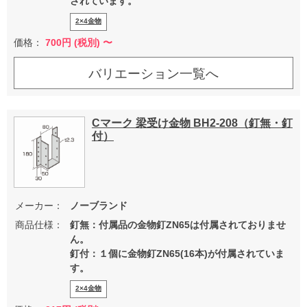
されています。
2×4金物
価格：
700
円 (税別) 〜
バリエーション一覧へ
Cマーク 梁受け金物 BH2-208（釘無・釘
付）
メーカー：
ノーブランド
商品仕様：
釘無：付属品の金物釘ZN65は付属されておりませ
ん。
釘付：１個に金物釘ZN65(16本)が付属されていま
す。
2×4金物