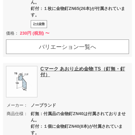
ん。
釘付：１枚に金物釘ZN65(26本)が付属されていま
す。
2×4金物
価格：
230
円 (税別) 〜
バリエーション一覧へ
Cマーク あおり止め金物 TS（釘無・釘
付）
メーカー：
ノーブランド
商品仕様：
釘無：付属品の金物釘ZN40は付属されておりませ
ん。
釘付：１個に金物釘ZN40(8本)が付属されていま
す。