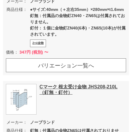
メーカー：
ノーブランド
商品仕様：
●サイズ:40mm（＋左右35mm）×280mm×t1.6mm
釘無：付属品の金物釘ZN40・ZN65は付属されてお
りません。
釘付：１個に金物釘ZN40(6本)・ZN65(10本)が付属
されています。
2×4金物
価格：
347
円 (税別) 〜
バリエーション一覧へ
Cマーク 根太受け金物 JHS208-210L
（釘無・釘付）
メーカー：
ノーブランド
商品仕様：
釘無：付属品の金物ZN65は付属されておりませ