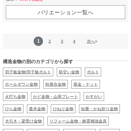
バリエーション一覧へ
1
2
3
4
次へ
構造金物の別のカテゴリから探す
羽子板金物/羽子板ボルト
筋交い金物
ボルト
ホールダウン金物
柱接合金物
座金・ナット
火打ち金物
かど金物・山形プレート
かすがい
ひら金物
垂木金物
ひねり金物
短冊・かね折り金物
大引き・梁受け金物
リフォーム金物・耐震補強金具