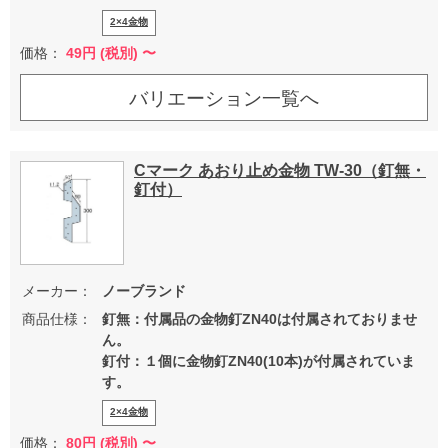
2×4金物
価格：
49
円 (税別) 〜
バリエーション一覧へ
Cマーク あおり止め金物 TW-30（釘無・
釘付）
メーカー：
ノーブランド
商品仕様：
釘無：付属品の金物釘ZN40は付属されておりませ
ん。
釘付：１個に金物釘ZN40(10本)が付属されていま
す。
2×4金物
価格：
80
円 (税別) 〜