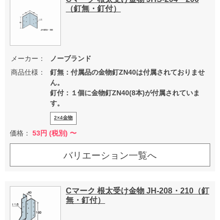
（釘無・釘付）
メーカー：
ノーブランド
商品仕様：
釘無：付属品の金物釘ZN40は付属されておりませ
ん。
釘付：１個に金物釘ZN40(8本)が付属されていま
す。
2×4金物
価格：
53
円 (税別) 〜
バリエーション一覧へ
Cマーク 根太受け金物 JH-208・210（釘
無・釘付）