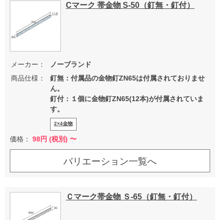
Cマーク 帯金物 S-50（釘無・釘付）
メーカー：
ノーブランド
商品仕様：
釘無：付属品の金物釘ZN65は付属されておりませ
ん。
釘付：１個に金物釘ZN65(12本)が付属されていま
す。
2×4金物
価格：
98
円 (税別) 〜
バリエーション一覧へ
Ｃマーク帯金物 Ｓ-65（釘無・釘付）