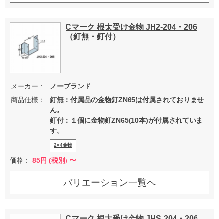
Cマーク 根太受け金物 JH2-204・206
（釘無・釘付）
メーカー：
ノーブランド
商品仕様：
釘無：付属品の金物釘ZN65は付属されておりませ
ん。
釘付：１個に金物釘ZN65(10本)が付属されていま
す。
2×4金物
価格：
85
円 (税別) 〜
バリエーション一覧へ
Cマーク 根太受け金物 JHS-204・206