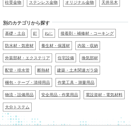
柱受金物
ステンレス金物
オリジナル金物
天井吊木
別のカテゴリから探す
基礎・土台
釘
ねじ
接着剤・補修材・コーキング
防水材・気密材
養生材・保護材
内装・収納
外装部材・エクステリア
住宅設備
換気部材
配管・排水管
断熱材
建築・土木関連ガラ袋
梱包・テープ・清掃用品
作業工具・測量用品
物流・設備用品
安全用品・作業用品
電設資材・電気材料
大分トステム