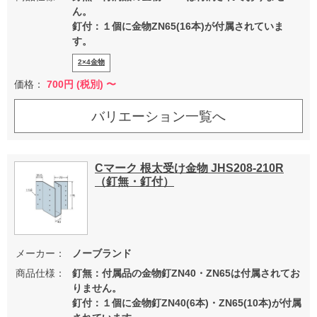
ん。
釘付：１個に金物ZN65(16本)が付属されていま
す。
2×4金物
価格：
700
円 (税別) 〜
バリエーション一覧へ
Cマーク 根太受け金物 JHS208-210R
（釘無・釘付）
メーカー：
ノーブランド
商品仕様：
釘無：付属品の金物釘ZN40・ZN65は付属されてお
りません。
釘付：１個に金物釘ZN40(6本)・ZN65(10本)が付属