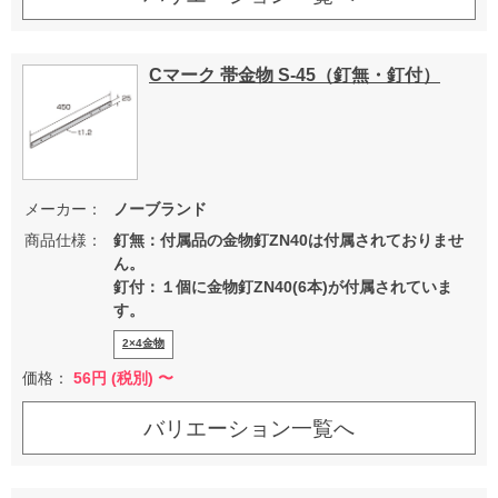
Cマーク 帯金物 S-45（釘無・釘付）
メーカー：
ノーブランド
商品仕様：
釘無：付属品の金物釘ZN40は付属されておりませ
ん。
釘付：１個に金物釘ZN40(6本)が付属されていま
す。
2×4金物
価格：
56
円 (税別) 〜
バリエーション一覧へ