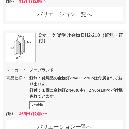
価格：
317
円 (税別) 〜
バリエーション一覧へ
Cマーク 梁受け金物 BH2-210（釘無・釘
付）
メーカー：
ノーブランド
商品仕様：
釘無：付属品の金物釘ZN40・ZN65は付属されてお
りません。
釘付：１個に金物釘ZN40(6本)・ZN65(10本)が付属
されています。
2×4金物
価格：
365
円 (税別) 〜
バリエーション一覧へ