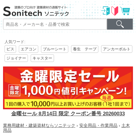
人気ワード:
ビス
エアコン
ブルーシート
養生 テープ
アンカーボルト
ジョイナー
キャスター
金曜セール 8月14日 限定 クーポン番号 20260033
業務用建材・建築資材ならソニテック
›
安全用品・作業用品
›
土木
用品