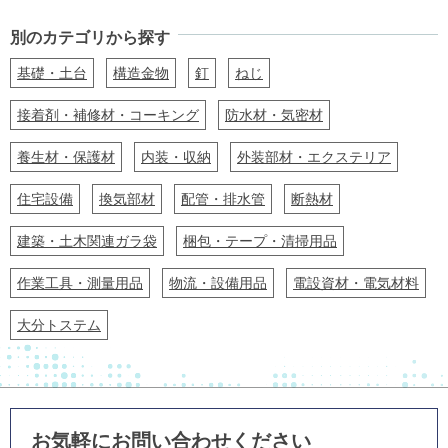
別のカテゴリから探す
基礎・土台
構造金物
釘
ねじ
接着剤・補修材・コーキング
防水材・気密材
養生材・保護材
内装・収納
外装部材・エクステリア
住宅設備
換気部材
配管・排水管
断熱材
建築・土木関連ガラ袋
梱包・テープ・清掃用品
作業工具・測量用品
物流・設備用品
電設資材・電気材料
大分トステム
お気軽にお問い合わせください