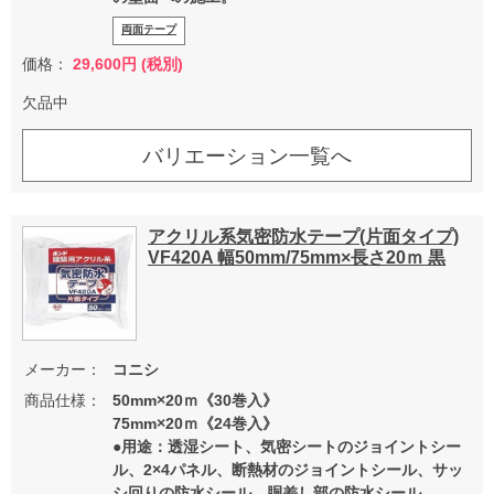
両面テープ
価格：
29,600円 (税別)
欠品中
バリエーション一覧へ
アクリル系気密防水テープ(片面タイプ)
VF420A 幅50mm/75mm×長さ20ｍ 黒
メーカー：
コニシ
商品仕様：
50mm×20ｍ《30巻入》
75mm×20ｍ《24巻入》
●用途：透湿シート、気密シートのジョイントシー
ル、2×4パネル、断熱材のジョイントシール、サッ
シ回りの防水シール、胴差し部の防水シール