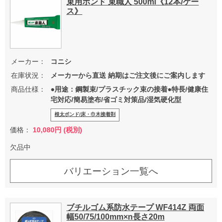
束用ボンド 束職人 500ml《12本/ケー
ス》
メーカー：
コニシ
在庫状況：
メーカーから直送 納期はご注文後にご案内します
商品仕様：
●用途：鋼製束/プラスチック束の接着●特長/健康住
宅対応/簡易塗布/省ゴミ対策品/湿気硬化型
根太ボンド/床・巾木接着剤
価格：
10,080円 (税別)
欠品中
バリエーション一覧へ
ブチルゴム系防水テープ WF414Z 両面
幅50/75/100mm×n長さ20m