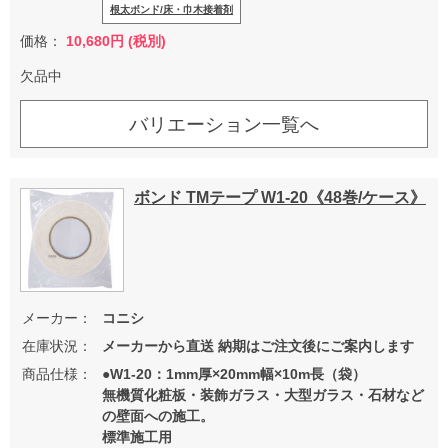
根太ボンド/床・巾木接着剤
価格：
10,680円 (税別)
欠品中
バリエーション一覧へ
ボンド TMテープ W1-20《48巻/ケース》
メーカー：
コニシ
在庫状況：
メーカーから直送 納期はご注文後にご案内します
商品仕様：
●W1-20：1mm厚×20mm幅×10m長（袋）
無機質化粧板・装飾ガラス・大型ガラス・石材など
の壁面への施工。
標準施工用