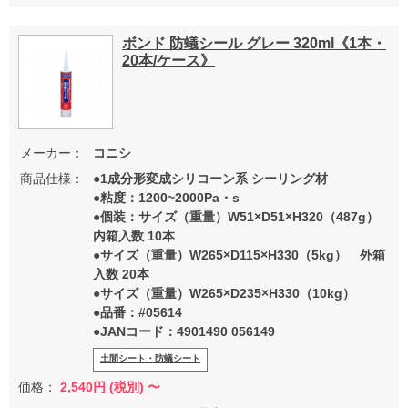
ボンド 防蟻シール グレー 320ml《1本・
20本/ケース》
メーカー：
コニシ
商品仕様：
●1成分形変成シリコーン系 シーリング材
●粘度：1200~2000Pa・s
●個装：サイズ（重量）W51×D51×H320（487g）
内箱入数 10本
●サイズ（重量）W265×D115×H330（5kg） 外箱
入数 20本
●サイズ（重量）W265×D235×H330（10kg）
●品番：#05614
●JANコード：4901490 056149
土間シート・防蟻シート
価格：
2,540
円 (税別) 〜