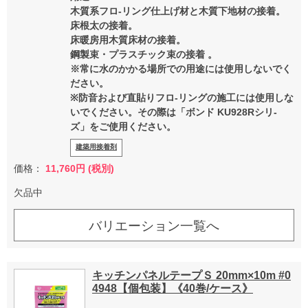
木質系フロ-リング仕上げ材と木質下地材の接着。
床根太の接着。
床暖房用木質床材の接着。
鋼製束・プラスチック束の接着 。
※常に水のかかる場所での用途には使用しないでく
ださい。
※防音および直貼りフロ-リングの施工には使用しな
いでください。その際は「ボンド KU928Rシリ-
ズ」をご使用ください。
建築用接着剤
価格：
11,760円 (税別)
欠品中
バリエーション一覧へ
キッチンパネルテープＳ 20mm×10m #0
4948【個包装】《40巻/ケース》