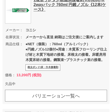
2wayパック 760ml 円錐ノズル《12本/ケ
ース》
メーカー：
コニシ
在庫状況：
メーカーから直送 納期はご注文後にご案内します
商品仕様：
●NET（個装）：760ml（アルミパック）
●円錐ノズル12個付●用途：木質系フローリング仕上
げ材と木質下地材の接着。床根太の接着。床暖房用
木質床材の接着。鋼製束~プラスチック束の接着。
根太ボンド/床・巾木接着剤
価格：
13,200円 (税別)
欠品中
バリエーション一覧へ