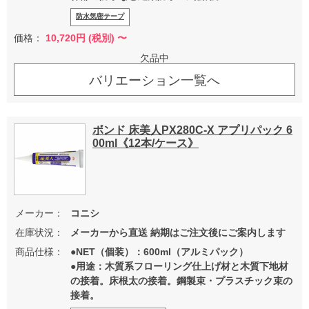
防水気密テープ
価格：
10,720
円 (税別) 〜
欠品中
バリエーション一覧へ
ボンド 床美人PX280C-X アプリパック 6
00ml《12本/ケース》
メーカー：
コニシ
在庫状況：
メーカーから直送 納期はご注文後にご案内します
商品仕様：
●NET（個装）：600ml（アルミパック）
●用途：木質系フローリング仕上げ材と木質下地材
の接着。床根太の接着。鋼製束・プラスチック束の
接着。