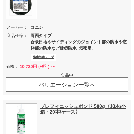
メーカー：
コニシ
商品仕様：
両面タイプ
合板目地やサイディングのジョイント部の防水や窓
枠部の防水など建築防水~気密用。
防水気密テープ
価格：
10,720
円 (税別) 〜
欠品中
バリエーション一覧へ
プレフィニッシュボンド 500g《10本/小
箱・20本/ケース》