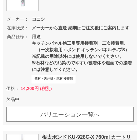
メーカー：
コニシ
在庫状況：
メーカーから直送 納期はご注文後にご案内します
商品仕様：
用途
キッチンパネル施工用専用接着剤 二次接着用。
（一次接着用：ボンド キッチンパネルテ-プS）
※記載の用途以外には使用しないでください。
※石材などの汚染のでやすい被着体や粗面での接着
には注意してください。
壁材・天井材・床材 接着剤
価格：
14,200円 (税別)
欠品中
バリエーション一覧へ
根太ボンド KU-928C-X 760ml カートリ