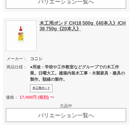
バリエーション一覧へ
木工用ボンド CH18 500g《40本入》/CH
38 750g《20本入》
メーカー：
コニシ
商品仕様：
●用途：学校や工作教室などグループでの木工作
業。日曜大工。建築内装木工事・木製家具・建具の
製作。額縁の製作。
木工用ボンド
価格：
17,400
円 (税別) 〜
欠品中
バリエーション一覧へ