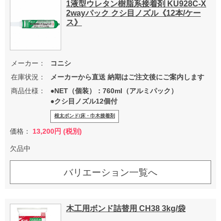
1液型ウレタン樹脂系接着剤 KU928C-X
2wayパック クシ目ノズル《12本/ケー
ス》
メーカー：
コニシ
在庫状況：
メーカーから直送 納期はご注文後にご案内します
商品仕様：
●NET（個装）：760ml（アルミパック）
●クシ目ノズル12個付
根太ボンド/床・巾木接着剤
価格：
13,200円 (税別)
欠品中
バリエーション一覧へ
木工用ボンド詰替用 CH38 3kg/袋