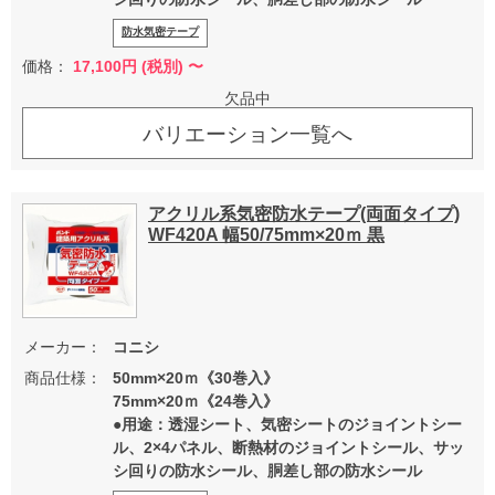
防水気密テープ
価格：
17,100
円 (税別) 〜
欠品中
バリエーション一覧へ
アクリル系気密防水テープ(両面タイプ)
WF420A 幅50/75mm×20ｍ 黒
メーカー：
コニシ
商品仕様：
50mm×20ｍ《30巻入》
75mm×20ｍ《24巻入》
●用途：透湿シート、気密シートのジョイントシー
ル、2×4パネル、断熱材のジョイントシール、サッ
シ回りの防水シール、胴差し部の防水シール