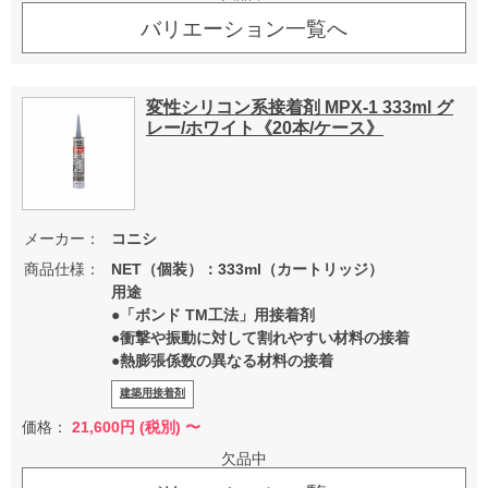
バリエーション一覧へ
変性シリコン系接着剤 MPX-1 333ml グ
レー/ホワイト《20本/ケース》
メーカー：
コニシ
商品仕様：
NET（個装）：333ml（カートリッジ）
用途
●「ボンド TM工法」用接着剤
●衝撃や振動に対して割れやすい材料の接着
●熱膨張係数の異なる材料の接着
建築用接着剤
価格：
21,600
円 (税別) 〜
欠品中