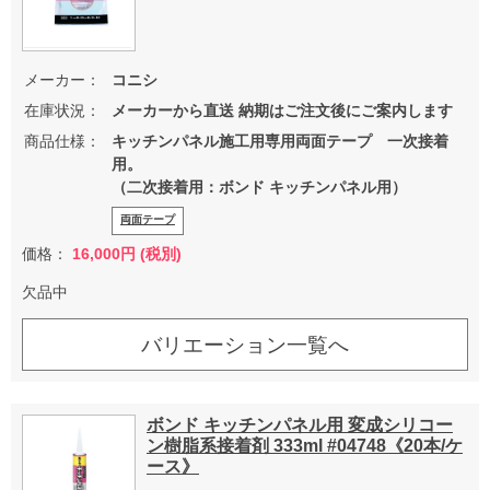
メーカー：
コニシ
在庫状況：
メーカーから直送 納期はご注文後にご案内します
商品仕様：
キッチンパネル施工用専用両面テープ 一次接着
用。
（二次接着用：ボンド キッチンパネル用）
両面テープ
価格：
16,000円 (税別)
欠品中
バリエーション一覧へ
ボンド キッチンパネル用 変成シリコー
ン樹脂系接着剤 333ml #04748《20本/ケ
ース》