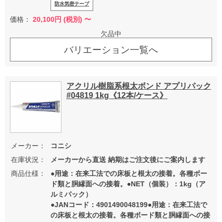
防水気密テープ
価格：
20,100
円 (税別) 〜
欠品中
バリエーション一覧へ
アクリル樹脂系根太ボンド アプリパック
#04819 1kg《12本/ケース》
メーカー：
コニシ
在庫状況：
メーカーから直送 納期はご注文後にご案内します
商品仕様：
●用途：在来工法での床板と根太の接着。各種ボー
ド類と胴縁面への接着。●NET（個装）：1kg（ア
ルミパック）
●JANコード：4901490048199●用途：在来工法で
の床板と根太の接着。各種ボード類と胴縁面への接