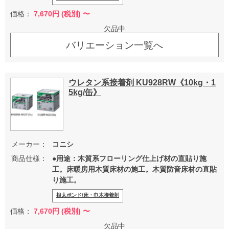
価格：
7,670
円 (税別) 〜
欠品中
バリエーション一覧へ
ウレタン系接着剤 KU928RW《10kg・1
5kg/缶》
メーカー：
コニシ
商品仕様：
●用途：木質系フローリング仕上げ材の直貼り施
工。床暖房用木質床材の施工。木質防音床材の直貼
り施工。
根太ボンド/床・巾木接着剤
価格：
7,670
円 (税別) 〜
欠品中