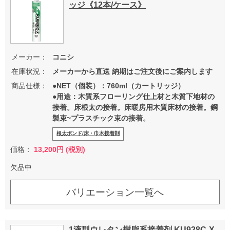
ッジ《12本/ケース》
メーカー：
コニシ
在庫状況：
メーカーから直送 納期はご注文後にご案内します
商品仕様：
●NET（個装）：760ml（カートリッジ）
●用途：木質系フローリング仕上材と木質下地材の
接着。床根太の接着。床暖房用木質床材の接着。鋼
製束~プラスチック束の接着。
根太ボンド/床・巾木接着剤
価格：
13,200円 (税別)
欠品中
バリエーション一覧へ
1液型ウレタン樹脂系接着剤 KU928C-X