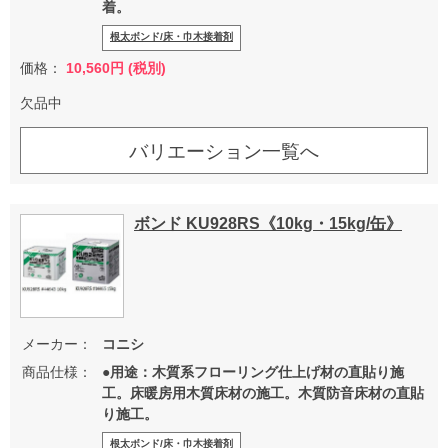
着。
根太ボンド/床・巾木接着剤
価格：
10,560円 (税別)
欠品中
バリエーション一覧へ
ボンド KU928RS《10kg・15kg/缶》
メーカー：
コニシ
商品仕様：
●用途：木質系フローリング仕上げ材の直貼り施
工。床暖房用木質床材の施工。木質防音床材の直貼
り施工。
根太ボンド/床・巾木接着剤