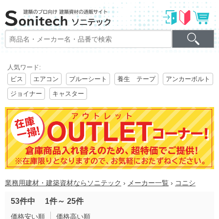
人気ワード:
ビス
エアコン
ブルーシート
養生 テープ
アンカーボルト
ジョイナー
キャスター
業務用建材・建築資材ならソニテック
›
メーカー一覧
›
コニシ
53件中
1件～
25件
価格安い順
価格高い順