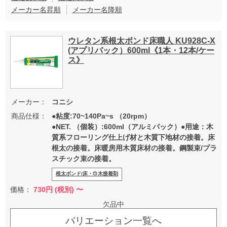
メーカー名昇順
メーカー名降順
ウレタン系根太ボンド床職人 KU928C-X
(アプリパック）600ml《1本・12本/ケー
ス》
メーカー：
コニシ
商品仕様：
●粘度:70~140Pa~s （20rpm）
●NET. （個装）:600ml（アルミパック）●用途：木
質系フローリング仕上げ材と木質下地材の接着。床
根太の接着。床暖房用木質床材の接着。鋼製束/プラ
スチック束の接着。
根太ボンド/床・巾木接着剤
価格：
730
円 (税別) 〜
欠品中
バリエーション一覧へ