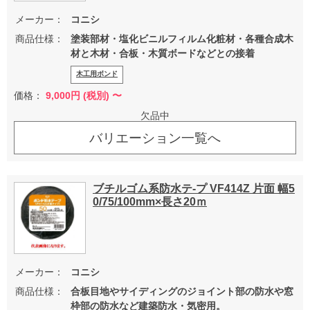
メーカー：
コニシ
商品仕様：
塗装部材・塩化ビニルフィルム化粧材・各種合成木
材と木材・合板・木質ボードなどとの接着
木工用ボンド
価格：
9,000
円 (税別) 〜
欠品中
バリエーション一覧へ
ブチルゴム系防水テ-プ VF414Z 片面 幅5
0/75/100mm×長さ20ｍ
メーカー：
コニシ
商品仕様：
合板目地やサイディングのジョイント部の防水や窓
枠部の防水など建築防水・気密用。