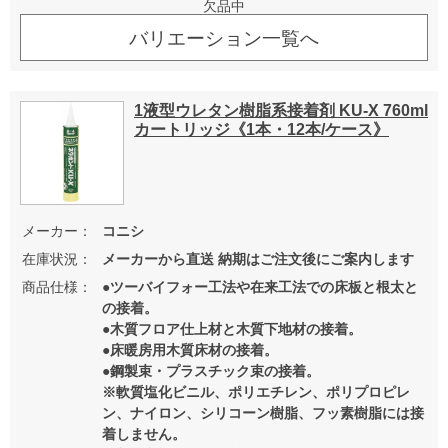
欠品中
バリエーション一覧へ
1液型ウレタン樹脂系接着剤 KU-X 760ml
カートリッジ《1本・12本/ケース》
メーカー：
コニシ
在庫状況：
メーカーから直送 納期はご注文後にご案内します
商品仕様：
●ツーバイフォー工法や在来工法での床板と根太と
の接着。
●木質フロア仕上材と木質下地材の接着。
●床暖房用木質床材の接着。
●鋼製束・プラスチック束の接着。
※軟質塩化ビニル、ポリエチレン、ポリプロピレ
ン、ナイロン、シリコーン樹脂、フッ素樹脂には接
着しません。