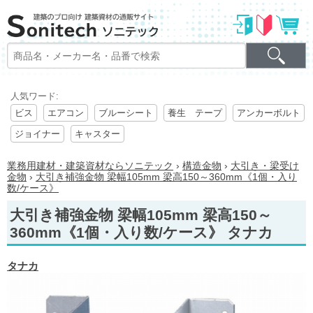
人気ワード:
ビス
エアコン
ブルーシート
養生 テープ
アンカーボルト
ジョイナー
キャスター
業務用建材・建築資材ならソニテック
›
構造金物
›
大引き・梁受け
金物
›
大引き補強金物 梁幅105mm 梁高150～360mm《1個・入り
数/ケース》
大引き補強金物 梁幅105mm 梁高150～
360mm《1個・入り数/ケース》 タナカ
タナカ