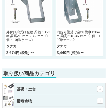
外付け梁受け金物 梁幅 105m
内折り梁受け金物 梁巾120m
m 梁高210mm～360mm《1
m 梁高210~360mm《1個・1
個・10個/ケース》
0個/ケース》
タナカ
タナカ
2,674
3,440
円 (税別) 〜
円 (税別) 〜
取り扱い商品カテゴリ
基礎・土台
構造金物