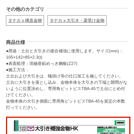
その他のカテゴリ
タナカ x 構造金物
タナカ x 大引き・梁受け金物
商品仕様
●用途：土台と大引きの接合補強に使用します。サイズ(mm)：
105×142×85×2.3(t)
●表面処理：溶融亜鉛めっき鋼板(Z27)
●施工方法：
土台および大引きは、蟻掛け等の仕口加工を施してください。
土台に大引きを落とし込み、金物本体を大引きの下端と隙間がな
いように位置決めし、専用角ビットビスTBA-45で土台にとめ付
けてください。
金物本体の大引き側面に専用角ビットビスTBA-45を規定の本数
打ってください。