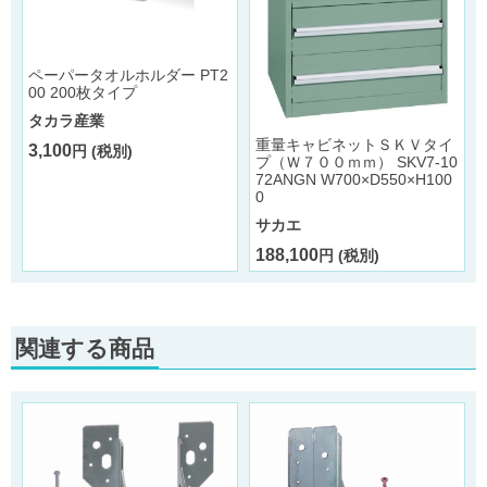
ペーパータオルホルダー PT2
00 200枚タイプ
タカラ産業
ミ
重量キャビネットＳＫＶタイ
3,100
円 (税別)
プ（Ｗ７００ｍｍ） SKV7-10
72ANGN W700×D550×H100
0
サカエ
188,100
円 (税別)
関連する商品