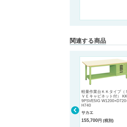
関連する商品
CSパールワゴン用オプショ
ン 棚板 CSP-64TW/75TW/9
用オプショ
軽量作業台ＫＫタイプ（
6TW ホワイト
5T/96T
ＶＥキャビネット付） KK
9PSVE5IG W1200×D720
サカエ
H740
5,500
円 (税別) 〜
サカエ
155,700
円 (税別)