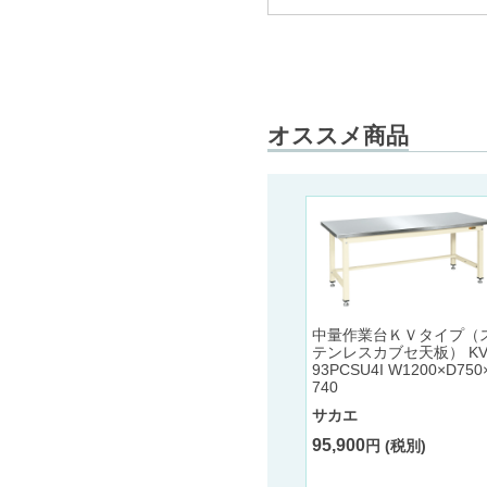
オススメ商品
中量作業台ＫＶタイプ（
テンレスカブセ天板） KV
93PCSU4I W1200×D750
740
サカエ
95,900
円 (税別)