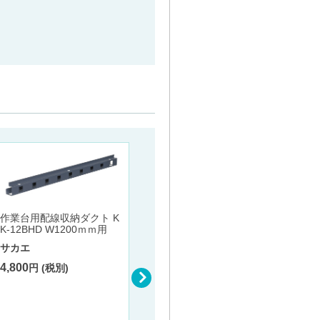
作業台用配線収納ダクト K
K-12BHD W1200ｍｍ用
サカエ
4,800
円 (税別)
ツーリングワゴン W1030 4
ツーリ
段タイプ（ホルダー：UT-4
段タイ
0） TLR-24CJKBR W1030
0） TL
×D600×H1060
D600×