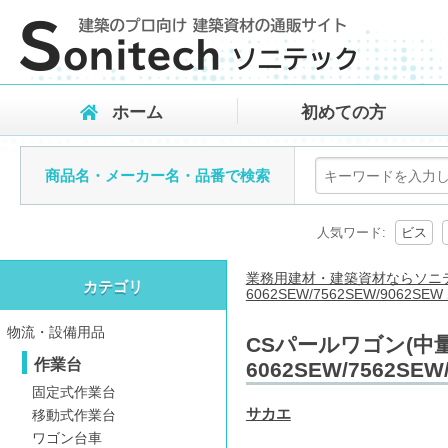
ホーム
初めての方
商品名・メーカー名・品番で検索
人気ワード:
ビス
業務用建材・建築資材ならソニ
カテゴリ
6062SEW/7562SEW/906
物流・設備用品
CSパールワゴン(中量
作業台
6062SEW/7562
固定式作業台
サカエ
移動式作業台
ワゴン台車