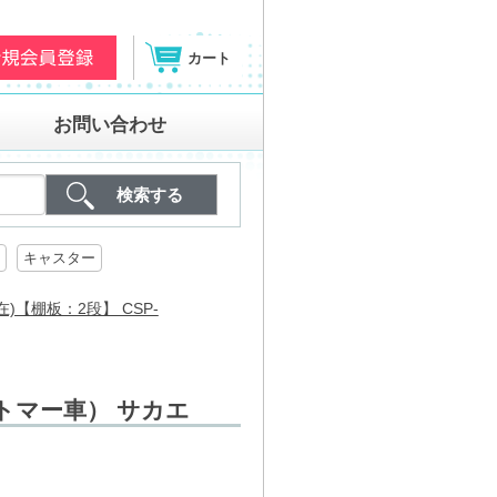
カート
お問い合わせ
キャスター
)【棚板：2段】 CSP-
ラストマー車） サカエ