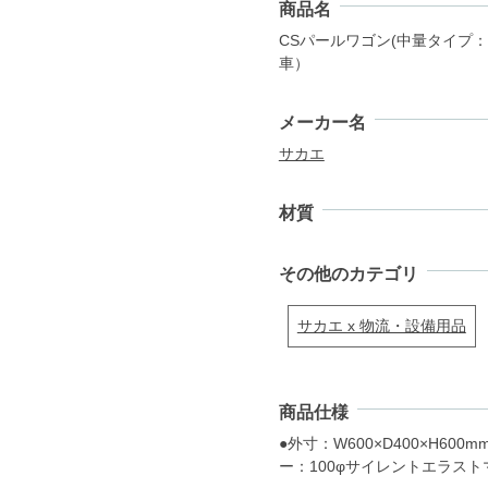
商品名
CSパールワゴン(中量タイプ：4輪
車）
メーカー名
サカエ
材質
その他のカテゴリ
サカエ x 物流・設備用品
商品仕様
●外寸：W600×D400×H600
ー：100φサイレントエラストマ