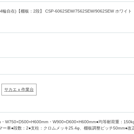
自在)【棚板：2段】 CSP-6062SEW/7562SEW/9062SEW ホワ
サカエ x 作業台
mm・W750×D500×H600mm・W900×D600×H600mm●均等耐荷重：
ー車●段数：2●支柱：クロムメッキ25.4φ、棚板調整ピッチ50mm●改正