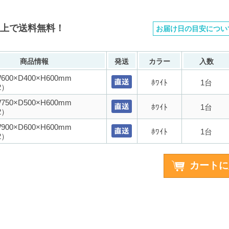
以上で送料無料！
お届け日の目安につい
商品情報
発送
カラー
入数
00×D400×H600mm
ﾎﾜｲﾄ
1台
2）
50×D500×H600mm
ﾎﾜｲﾄ
1台
2）
00×D600×H600mm
ﾎﾜｲﾄ
1台
2）