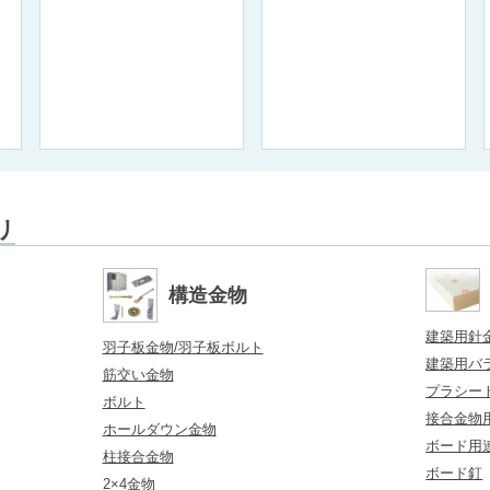
リ
構造金物
建築用針
羽子板金物/羽子板ボルト
建築用バ
筋交い金物
プラシー
ボルト
接合金物
ホールダウン金物
ボード用
柱接合金物
ボード釘
2×4金物