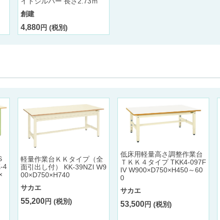
イトシルバー 長さ2.73ｍ
創建
4,880
円 (税別)
低床用軽量高さ調整作業台
Ｓ
軽量作業台ＫＫタイプ（全
ＴＫＫ４タイプ TKK4-097F
-4
面引出し付） KK-39NZI W9
IV W900×D750×H450～60
×
00×D750×H740
0
サカエ
サカエ
55,200
円 (税別)
53,500
円 (税別)