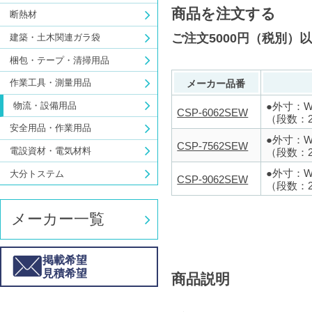
商品を注文する
断熱材
ご注文5000円（税別）
建築・土木関連ガラ袋
梱包・テープ・清掃用品
作業工具・測量用品
メーカー品番
●外寸：W6
物流・設備用品
CSP-6062SEW
（段数：
安全用品・作業用品
●外寸：W7
CSP-7562SEW
電設資材・電気材料
（段数：
●外寸：W9
大分トステム
CSP-9062SEW
（段数：
メーカー一覧
掲載希望
見積希望
商品説明