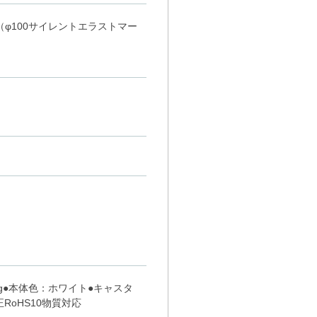
イト（φ100サイレントエラストマー
150kg●本体色：ホワイト●キャスタ
RoHS10物質対応