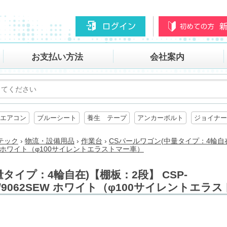
お支払い方法
会社案内
エアコン
ブルーシート
養生 テープ
アンカーボルト
ジョイナー
テック
›
物流・設備用品
›
作業台
›
CSパールワゴン(中量タイプ：4輪自在
2SEW ホワイト（φ100サイレントエラストマー車）
タイプ：4輪自在)【棚板：2段】 CSP-
SEW/9062SEW ホワイト（φ100サイレントエ