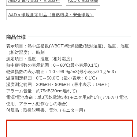
A&D x 電設資材・電気材料
A&D x 電材商品
A&D x 環境測定用品（自然環境・安全環境）
商品仕様
表示項目：熱中症指数(WBGT)/乾燥指数(絶対湿度)、温度、湿度
（相対湿度）、時刻
測定項目：温度、湿度（相対湿度）
熱中症指数の表示範囲：0～60℃(最小表示0.1℃)
乾燥指数の表示範囲：1.0～99.9g/m3(最小表示0.1ｇ/m3）
温度測定範囲：0℃～50.0℃（最小表示：0.1℃）
湿度測定範囲：20%RH～90%RH（最小表示：1%RH）
アラーム音量：約75dB(30cm離れて)
電源/電池寿命：単3形乾電池3本(モニタ用)/約1年(アルカリ電池
使用、アラーム動作なしの場合)
付属品：取扱説明書、電池（モニター用）