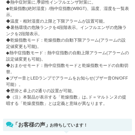
◆熱中症対策に,季節性インフルエンザ対策に。
◆乾燥指数(絶対湿度）/熱中症指数(WBGT)、温度、湿度を一覧表
示。
◆温度・相対湿度の上限と下限アラームが設置可能。
◆暑熱環境の危険ランクを4段階表示。インフルエンザの危険ラ
ンクを2段階表示。
◆乾燥指数モード：乾燥指数の自動下限アラーム(アラームの設
定値変更も可能)。
◆熱中症指数モード：熱中症指数の自動上限アラーム(アラームの
設定値変更も可能)。
◆おまかせモード：熱中症指数モードと乾燥指数モードの自動切
替。
◆ブザー音とLEDランプでアラームをお知らせ(ブザー音ON/OFF
可能）。
◆壁掛と卓上の2通りの設置が可能。
◆（注）本製品が表示する「乾燥指数」は､ド＝マルトンヌの提
唱する「乾燥度指数」とは定義と意味が異なります。
「お客様の声」
お待ちしています！