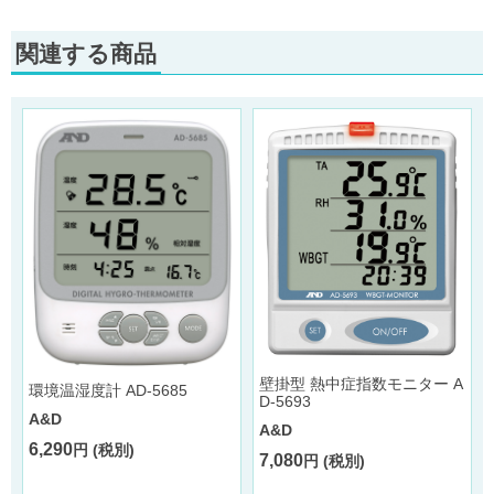
関連する商品
0
壁掛型 熱中症指数モニター A
環境温湿度計 AD-5685
D-5693
A&D
A&D
6,290
円 (税別)
7,080
円 (税別)