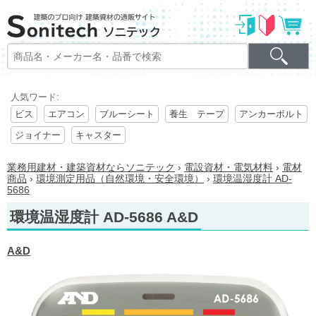
人気ワード:
ビス
エアコン
ブルーシート
養生 テープ
アンカーボルト
ジョイナー
キャスター
業務用建材・建築資材ならソニテック
›
電設資材・電気材料
›
電材
商品
›
環境測定用品（自然環境・安全環境）
›
環境温湿度計 AD-
5686
環境温湿度計 AD-5686 A&D
A&D