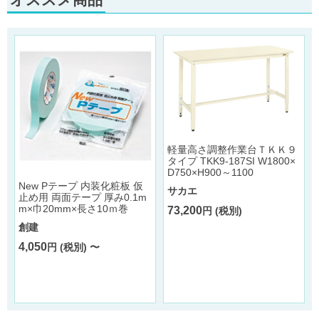
軽量高さ調整作業台ＴＫＫ９
タイプ TKK9-187SI W1800×
D750×H900～1100
New Pテープ 内装化粧板 仮
サカエ
8
止め用 両面テープ 厚み0.1m
m×巾20mm×長さ10ｍ巻
73,200
円 (税別)
創建
4,050
円 (税別) 〜