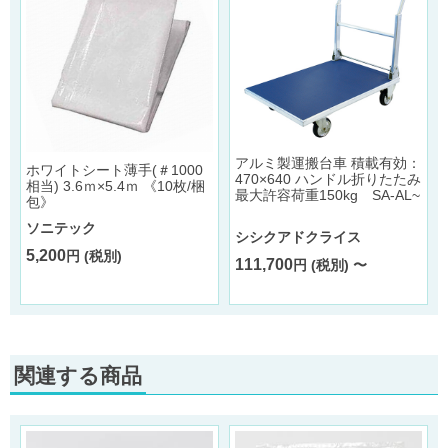
アルミ製運搬台車 積載有効：
ホワイトシート薄手(＃1000
470×640 ハンドル折りたたみ
相当) 3.6ｍ×5.4ｍ 《10枚/梱
最大許容荷重150kg SA-AL~
包》
ソニテック
シシクアドクライス
5,200
円 (税別)
111,700
円 (税別) 〜
関連する商品