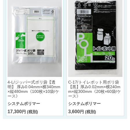
4-L/ジッパー式ポリ袋【透
C-17/トイレポット用ポリ袋
明】 厚み0.04mm×横340mm
【黒】厚み0.02mm×横240m
×縦480mm《100枚×10袋/ケ
m×縦300mm《20枚×60袋/ケ
ース》
ース》
システムポリマー
システムポリマー
17,300
3,600
円 (税別)
円 (税別)