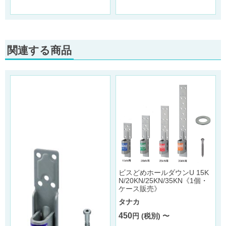
関連する商品
ビスどめホールダウンU 15K
S
N/20KN/25KN/35KN《1個・
ケース販売》
タナカ
450
円 (税別) 〜