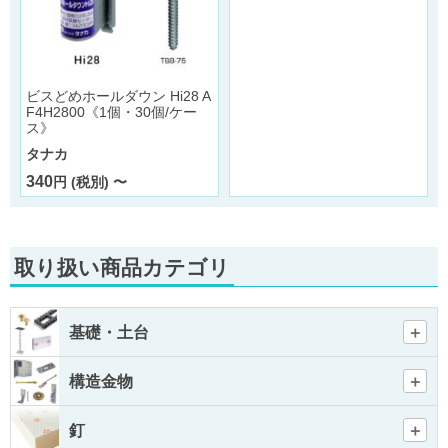
ビスどめホールダウン Hi28 A
F4H2800《1個・30個/ケー
ス》
タナカ
340
円 (税別) 〜
取り扱い商品カテゴリ
基礎・土台
構造金物
釘