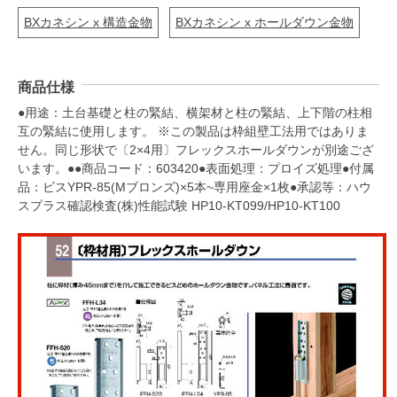
BXカネシン x 構造金物
BXカネシン x ホールダウン金物
商品仕様
●用途：土台基礎と柱の緊結、横架材と柱の緊結、上下階の柱相
互の緊結に使用します。 ※この製品は枠組壁工法用ではありま
せん。同じ形状で〔2×4用〕フレックスホールダウンが別途ござ
います。●●商品コード：603420●表面処理：プロイズ処理●付属
品：ビスYPR-85(Mブロンズ)×5本~専用座金×1枚●承認等：ハウ
スプラス確認検査(株)性能試験 HP10-KT099/HP10-KT100