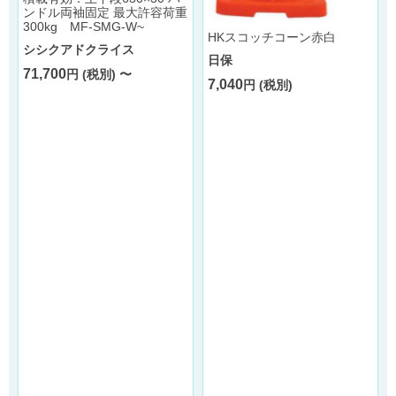
ンドル両袖固定 最大許容荷重
300kg MF-SMG-W~
HKスコッチコーン赤白
シシクアドクライス
日保
71,700
円 (税別) 〜
7,040
円 (税別)
ス
さ