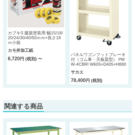
カブキS 建築塗装用 幅15/18/
ル
20/24/30/40/50ｍｍ×長さ18
ｍ小箱
カモ井加工紙
パネルワゴンフットブレーキ
6,720
円 (税別) 〜
付（ゴム車・天板皿型） PM
W-4CBRI W605×D405×H880
サカエ
78,400
円 (税別)
関連する商品