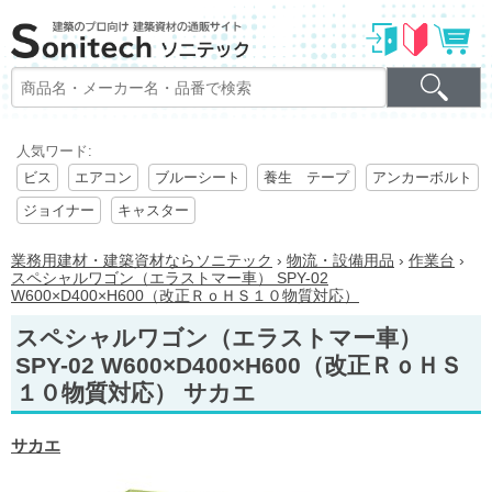
人気ワード:
ビス
エアコン
ブルーシート
養生 テープ
アンカーボルト
ジョイナー
キャスター
業務用建材・建築資材ならソニテック
›
物流・設備用品
›
作業台
›
スペシャルワゴン（エラストマー車） SPY-02
W600×D400×H600（改正ＲｏＨＳ１０物質対応）
スペシャルワゴン（エラストマー車）
SPY-02 W600×D400×H600（改正ＲｏＨＳ
１０物質対応） サカエ
サカエ