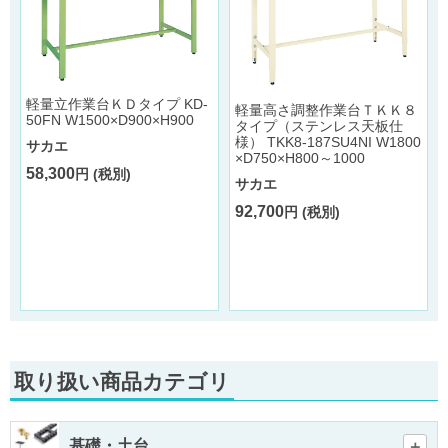
軽量立作業台ＫＤタイプ KD-
軽量高さ調整作業台ＴＫＫ８
50FN W1500×D900×H900
タイプ（ステンレス天板仕
様） TKK8-187SU4NI W1800
サカエ
×D750×H800～1000
58,300
円 (税別)
1
サカエ
92,700
円 (税別)
取り扱い商品カテゴリ
基礎・土台