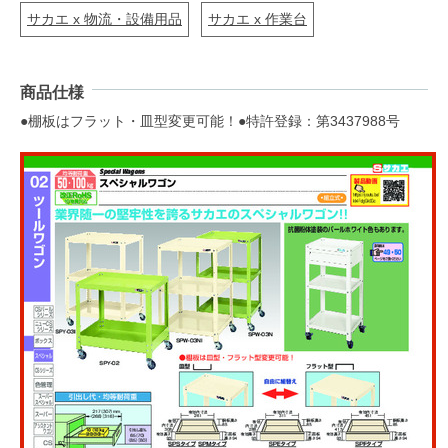
サカエ x 物流・設備用品
サカエ x 作業台
商品仕様
●棚板はフラット・皿型変更可能！●特許登録：第3437988号