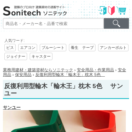
人気ワード:
ビス
エアコン
ブルーシート
養生 テープ
アンカーボルト
ジョイナー
キャスター
業務用建材・建築資材ならソニテック
›
安全用品・作業用品
›
安全
用品
›
保安用品
›
反復利用型輪木「輪木王」枕木 5色
反復利用型輪木「輪木王」枕木 5色 サン
ユー
サンユー