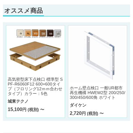
オススメ商品
高気密型床下点検口 標準型 S
PF-R6060F12 600×600タイ
ホーム壁点検口 一般UR都市
プ（フロリング12ｍｍ合わせ
再生機構 HWEW2型 200/250/
タイプ）カラー：5色
300/450/600角 ホワイト
城東テクノ
ダイケン
15,100
円 (税別) 〜
2,720
円 (税別) 〜