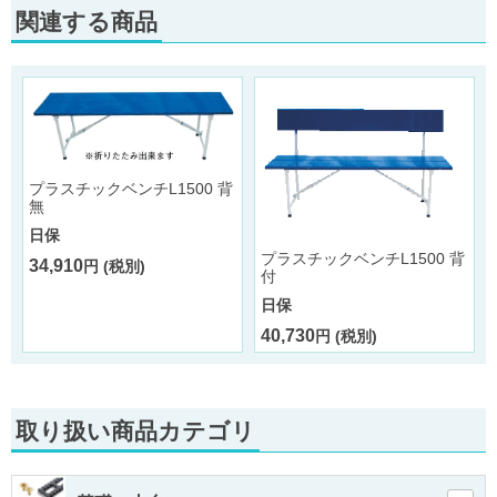
関連する商品
プラスチックベンチL1500 背
無
背
日保
プラスチックベンチL1500 背
34,910
円 (税別)
付
日保
40,730
円 (税別)
取り扱い商品カテゴリ