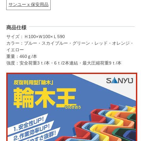
サンユー x 保安用品
商品仕様
サイズ：Ｈ100×Ｗ100×Ｌ590
カラー：ブルー・スカイブルー・グリーン・レッド・オレンジ・
イエロー
重量：460ｇ/本
強度：安全荷重3ｔ/本・6ｔ/2本連結・最大圧縮荷重9ｔ/本