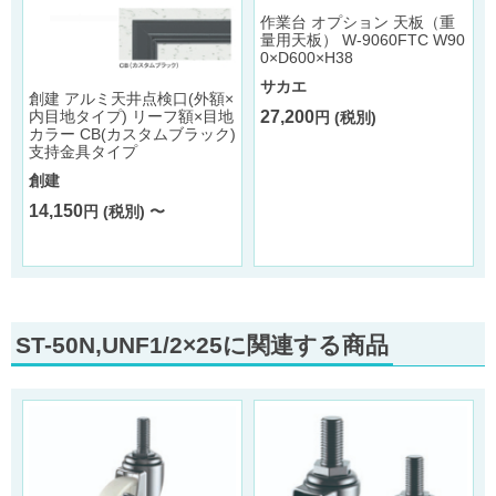
作業台 オプション 天板（重
量用天板） W-9060FTC W90
0×D600×H38
サカエ
創建 アルミ天井点検口(外額×
27,200
内目地タイプ) リーフ額×目地
円 (税別)
カラー CB(カスタムブラック)
支持金具タイプ
創建
14,150
円 (税別) 〜
ST-50N,UNF1/2×25に関連する商品