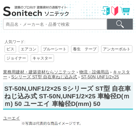
人気ワード:
ビス
エアコン
ブルーシート
養生 テープ
アンカーボルト
ジョイナー
キャスター
業務用建材・建築資材ならソニテック
›
物流・設備用品
›
キャスタ
ー
›
Sシリーズ ST型 自在車ねじ込み式
›
ST-50N,UNF1/2×25
ST-50N,UNF1/2×25 Sシリーズ ST型 自在車
ねじ込み式 ST-50N,UNF1/2×25 車輪径D(ｍ
ｍ) 50 ユーエイ 車輪径D(mm) 50
ユーエイ