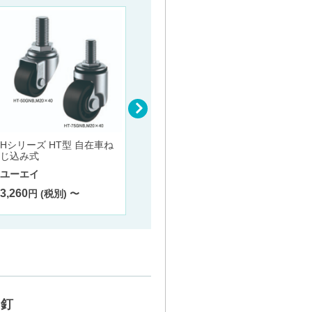
Hシリーズ HT型 自在車ね
J2シリーズ J2K-S型 自在車
Jシリ
じ込み式
（旋回固定式）プレート式
ート式
（ストッパー付）
ユーエイ
ユーエ
ユーエイ
3,260
3,130
円 (税別) 〜
4,050
円 (税別) 〜
釘