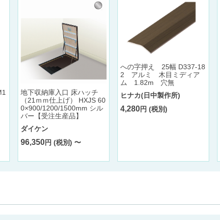
への字押え 25幅 D337-18
2 アルミ 木目ミディア
ム 1.82m 穴無
1
地下収納庫入口 床ハッチ
ヒナカ(日中製作所)
（21ｍｍ仕上げ） HXJS 60
0×900/1200/1500mm シル
4,280
円 (税別)
バー【受注生産品】
ダイケン
96,350
円 (税別) 〜