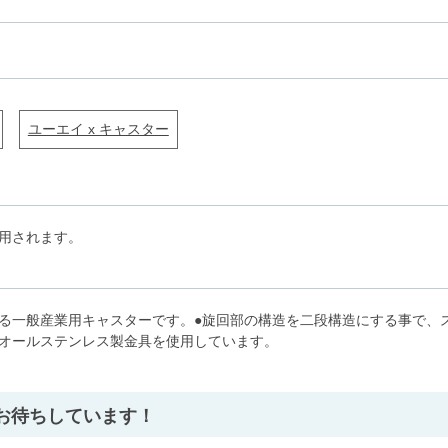
ユーエイ x キャスター
用されます。
いる一般産業用キャスターです。●旋回部の構造を二段構造にする事で、
たオールステンレス製金具を使用しています。
」
お待ちしています！