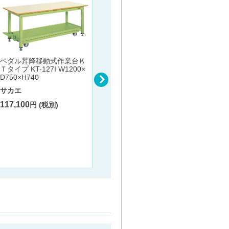
ペダル昇降移動式作業台Ｋ
ＳＫＶ
Ｔタイプ KT-127I W1200×
イダー縦
D750×H740
5.5×H
サカエ
サカエ
117,100
円 (税別)
重量キャビネットＳＫＶタ
600
円
イプ（Ｗ８８０ｍｍ） SKV
8-1062ANG W880×D550×
H1000
サカエ
241,700
円 (税別)