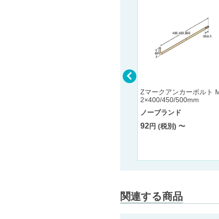
ＳＫＶキャビネット用デバ
イダー縦 SKV-100DT W19
5.5×H56
サカエ
Zマークアンカーボルト M
2×400/450/500mm
ＳＫＶタ
600
円 (税別)
） SKV
ノーブランド
×D550×
92
円 (税別) 〜
関連する商品