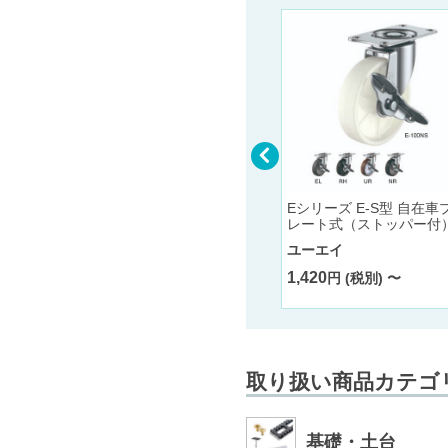
ンス型
サイレンス サイレンス型
Eシリーズ E-S型 自在車
自在車プレート式（ストッ
レート式（ストッパー付
パー付）
ユーエイ
ユーエイ
1,420
〜
円 (税別) 〜
2,510
円 (税別) 〜
取り扱い商品カテゴ
基礎・土台