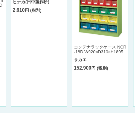
mm
ヒナカ(日中製作所)
O
2,610
円 (税別)
コンテナラックケース NCR
-18D W920×D310×H1895
サカエ
152,900
円 (税別)