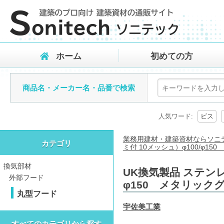
ホーム
初めての方
商品名・メーカー名・品番で検索
人気ワード:
ビス
業務用建材・建築資材ならソニ
カテゴリ
ミ付 10メッシュ）φ100/φ15
換気部材
UK換気製品 ステン
外部フード
φ150 メタリックグ
丸型フード
宇佐美工業
すべてのカテゴリから探す