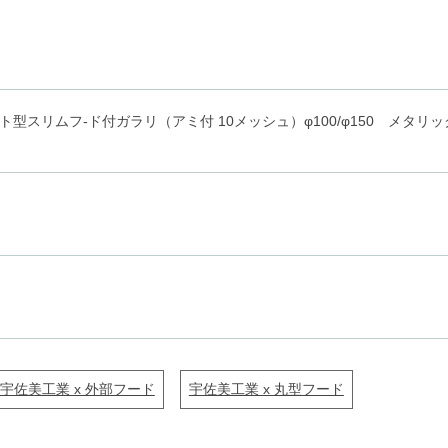
型スリムフ-ド付ガラリ（アミ付 10メッシュ）φ100/φ150 メタリッ
宇佐美工業 x 外部フード
宇佐美工業 x 丸型フード