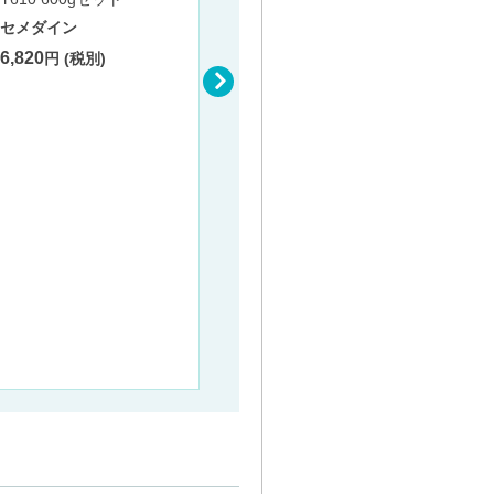
プ：4輪自在)【棚板：2段】
CSP-6062I/7562I/9062I ア
セメダイン
イボリー(φ100ゴム車）
6,820
円 (税別)
サカエ
22,500
円 (税別) 〜
アルミ
アルミ
ルバー
創建
5,240