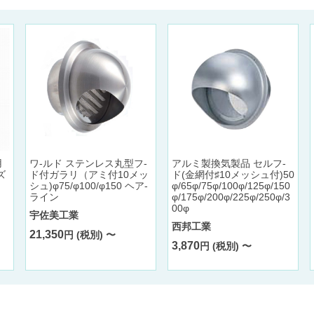
用
ワ-ルド ステンレス丸型フ-
アルミ製換気製品 セルフ-
ズ
ド付ガラリ（アミ付10メッ
ド(金網付♯10メッシュ付)50
シュ)φ75/φ100/φ150 ヘア-
φ/65φ/75φ/100φ/125φ/150
ライン
φ/175φ/200φ/225φ/250φ/3
00φ
宇佐美工業
西邦工業
21,350
円 (税別) 〜
3,870
円 (税別) 〜