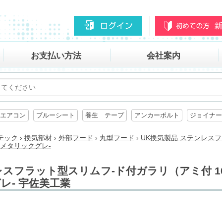
お支払い方法
会社案内
エアコン
ブルーシート
養生 テープ
アンカーボルト
ジョイナー
テック
›
換気部材
›
外部フード
›
丸型フード
›
UK換気製品 ステンレス
0 メタリックグレ-
レスフラット型スリムフ-ド付ガラリ（アミ付 10
レ- 宇佐美工業