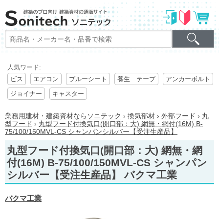
人気ワード:
ビス
エアコン
ブルーシート
養生 テープ
アンカーボルト
ジョイナー
キャスター
業務用建材・建築資材ならソニテック
›
換気部材
›
外部フード
›
丸
型フード
›
丸型フード付換気口(開口部：大) 網無・網付(16M) B-
75/100/150MVL-CS シャンパンシルバー【受注生産品】
丸型フード付換気口(開口部：大) 網無・網
付(16M) B-75/100/150MVL-CS シャンパン
シルバー【受注生産品】 バクマ工業
バクマ工業