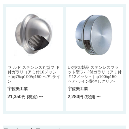
ワ-ルド ステンレス丸型フ-ド
UK換気製品 ステンレスフラ
付ガラリ（アミ付10メッシ
ット型フ-ド付ガラリ（アミ付
ュ)φ75/φ100/φ150 ヘア-ライ
＃12メッシュ）φ100/φ150
ン
ヘア-ライン艶消しクリア-
宇佐美工業
宇佐美工業
21,350
2,280
円 (税別) 〜
円 (税別) 〜