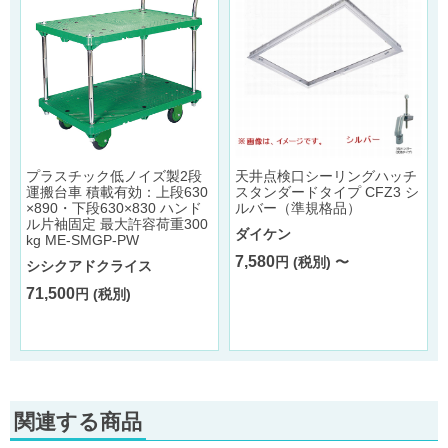
プラスチック低ノイズ製2段
天井点検口シーリングハッチ
運搬台車 積載有効：上段630
スタンダードタイプ CFZ3 シ
×890・下段630×830 ハンド
ルバー（準規格品）
ル片袖固定 最大許容荷重300
ダイケン
kg ME-SMGP-PW
7,580
円 (税別) 〜
シシクアドクライス
71,500
円 (税別)
関連する商品