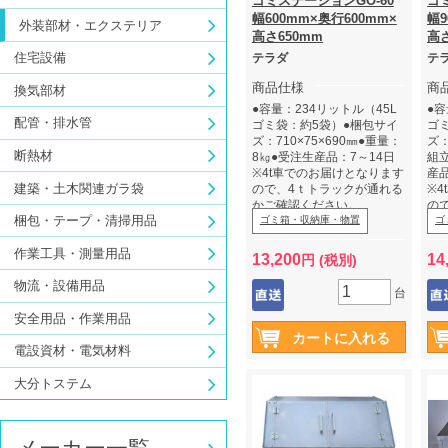
ゴミステーションGO-60
ゴ
幅600mm×奥行600mm×
幅9
外装部材・エクステリア
高さ650mm
高さ
住宅設備
テラダ
テ
商品仕様
商
換気部材
●容量：234リットル（45L
●容
配管・排水管
ゴミ袋：約5袋）●梱包サイ
ゴ
ズ：710×75×690㎜●重量：
ズ：
断熱材
8㎏●受注生産品：7～14日
組
※4t車でのお届けとなります
産品
建築・土木関連ガラ袋
ので、4ｔトラックが通れる
※
かご確認ください。
の
梱包・テープ・清掃用品
※車上渡しとなりますので、
ゴミ箱・収納庫・物置
か
ゴ
納品時に必ず荷受をお願い
※
作業工具・測量用品
します。
納
13,200
14
円 (税別)
し
物流・設備用品
台
安全用品・作業用品
電設資材・電気材料
大分トステム