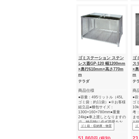
ゴミステーション ステン
ゴ
レス蓋GP-120 幅1200mm
ステ
×奥行610mm×高さ770m
×奥
m
m
テラダ
テ
商品仕様
商
●容量：495リットル（45L
●容
ゴミ袋：約11袋）●※お客様
ゴ
組立品●梱包サイズ：
10
1300×160×780mm●重量
考
24kg●車上渡しとなりますの
ま
で、納品時に必ず荷受をお
※
ゴミ箱・収納庫・物置
ゴ
願いします。
の
か
※
51,860
23
円 (税別)