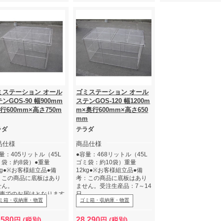
ミステーション オール
ゴミステーション オール
ンGOS-90 幅900mm
ステンGOS-120 幅1200m
行600mm×高さ750m
m×奥行600mm×高さ650
mm
ラダ
テラダ
品仕様
商品仕様
量：405リットル（45L
●容量：468リットル（45L
ミ袋：約8袋）●重量
ゴミ袋：約10袋）重量
kg●※お客様組立品●備
12kg●※お客様組立品●備
：この商品に底板はあり
考：この商品に底板はあり
せん。
ません。受注生産品：7～14
4t車でのお届けとなります
日
ミ箱・収納庫・物置
ゴミ箱・収納庫・物置
で、4ｔトラックが通れる
※4t車でのお届けとなります
ご確認ください。
ので、4ｔトラックが通れる
車上渡しとなりますので、
かご確認ください。
,580
28,290
円 (税別)
円 (税別)