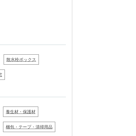
散水栓ボックス
窓
養生材・保護材
梱包・テープ・清掃用品