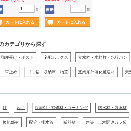
品時に必ず荷受をお願い
※車上渡しとなりますので、
ます。
納品時に必ず荷受をお願い
台
台
します。
のカテゴリから探す
郵便受け・ポスト
宅配ボックス
立水栓・水栓柱・水栓パン
ト・車止め
ゴミ箱・収納庫・物置
窯業系外装化粧建材
天
釘
ねじ
接着剤・補修材・コーキング
防水材・気密材
換気部材
配管・排水管
断熱材
建築・土木関連ガラ袋