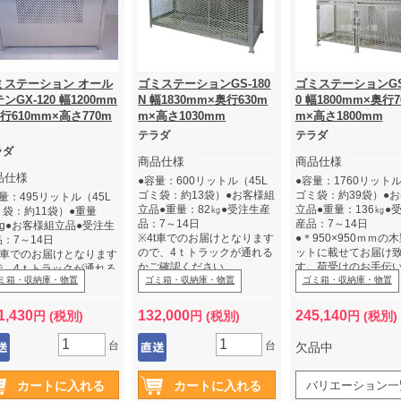
ミステーション オール
ゴミステーションGS-180
ゴミステーションGS-
ンGX-120 幅1200mm
N 幅1830mm×奥行630m
0 幅1800mm×奥行7
行610mm×高さ770m
m×高さ1030mm
m×高さ1800mm
テラダ
テラダ
ラダ
商品仕様
商品仕様
品仕様
●容量：600リットル（45L
●容量：1760リットル
ゴミ袋：約13袋）●お客様組
ゴミ袋：約39袋）●
量：495リットル（45L
立品●重量：82㎏●受注生産
立品●重量：136㎏●
ミ袋：約11袋）●重量
品：7～14日
産品：7～14日
kg●お客様組立品●受注生
※4t車でのお届けとなります
●＊950×950ｍｍの
：7～14日
ので、4ｔトラックが通れる
ットに載せてお届け
4t車でのお届けとなります
かご確認ください。
す。荷受けのお手伝
で、4ｔトラックが通れる
ミ箱・収納庫・物置
※車上渡しとなります。GS
ゴミ箱・収納庫・物置
願いします。
ゴミ箱・収納庫・物置
ご確認ください。
タイプ・GXタイプは高重量
※4t車でのお届けと
車上渡しとなりますのでフ
の為、フォークリフトでの
ので、4ｔトラックが
ークリフト又は2名での荷
1,430
132,000
245,140
円 (税別)
円 (税別)
円 (税別)
荷受をお願します。
かご確認ください。
をお願します。
※車上渡しとなります
台
台
欠品中
タイプ・GXタイプは
の為、フォークリフ
荷受をお願いします
バリエーション一