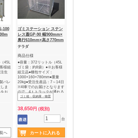
100
ゴミステーション ステン
00m
レス蓋GP-90 幅900mm×
奥行610mm×高さ770mm
テラダ
商品仕様
（45L
●容量：372リットル（45L
お客様組
ゴミ袋：約8袋）●※お客様
受注生
組立品●梱包サイズ：
1000×160×780mm●重量
木製パレ
20kg●受注生産品：7～14日
致しま
※4t車でのお届けとなります
いをお
ので、4ｔトラックが通れる
かご確認ください。
ゴミ箱・収納庫・物置
なります
※車上渡しとなりますので荷
通れる
受をお願します。
38,650
円 (税別)
。GS
台
高重量
トでの
。
覧へ