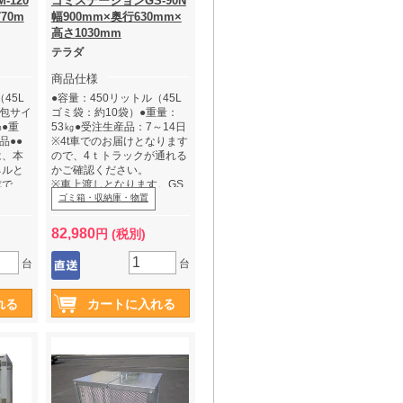
120
ゴミステーションGS-90N
70m
幅900mm×奥行630mm×
高さ1030mm
テラダ
商品仕様
45L
●容量：450リットル（45L
梱包サイ
ゴミ袋：約10袋）●重量：
㎜●重
53㎏●受注生産品：7～14日
品●●
※4t車でのお届けとなります
は、本
ので、4ｔトラックが通れる
ネルと
かご確認ください。
成で
※車上渡しとなります。GS
おりま
タイプ・GXタイプは高重量
ゴミ箱・収納庫・物置
意いた
の為、フォークリフト又は
●受注
男性2名以上での荷受をお願
82,980
円 (税別)
いします。
なります
台
台
通れる
すので、
お願い