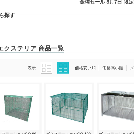
金曜セール 8月7日 限定 
ら探す
エクステリア 商品一覧
表示
価格安い順
価格高い順