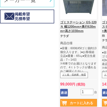
メーカー一覧
掲載希望
見積希望
ゴミステーション GS-120
ゴ
Ｎ 幅1200mm×奥行630m
ステ
m×高さ1030mm
×奥
m
テラダ
テ
商品仕様
商
●容量：600ℓ(45ℓゴミ袋約13
個分入ります。)●お客様組
●容
立品●重量：65㎏●受注生産
ゴ
品：7～14日
42
※4t車でのお届けとなります
産品
ので、4ｔトラックが通れる
※
かご確認ください。
の
※車上渡しとなります。GS
ゴミ箱・収納庫・物置
ゴ
か
タイプ・GXタイプは高重量
※
の為、フォークリフト又は
ォ
99,000
14
円 (税別)
男性2名以上での荷受をお願
受
いします。
台