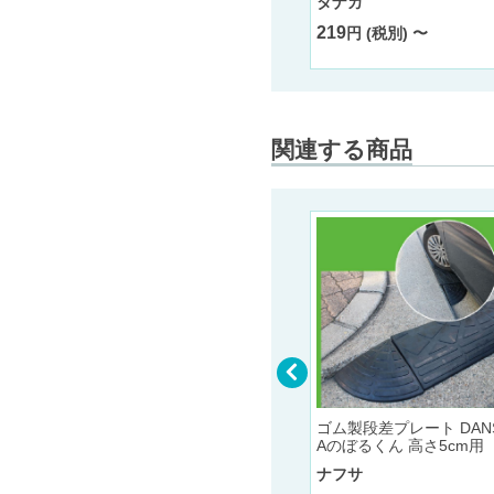
タナカ
219
円 (税別) 〜
関連する商品
ゴム製段差プレート DAN
610A コ
カーストッパー ST-610G
Aのぼるくん 高さ5cm用
レー/イ
アスファルト下地用 グレ
ー/イエロー/グリーン
ナフサ