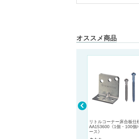
オススメ商品
ジョイナ
アルミ製アングル(不等辺)
×10 ア
アルミカラーアングル1.2×
長さ3ｍ
10×20BR カラー：3色 長さ
3ｍ
創建
リトルコーナー床合板仕
AA153600《1個・100個
2,480
円 (税別) 〜
ース》