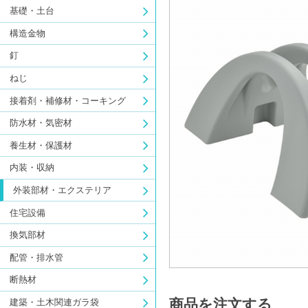
基礎・土台
構造金物
釘
ねじ
接着剤・補修材・コーキング
防水材・気密材
養生材・保護材
内装・収納
外装部材・エクステリア
住宅設備
換気部材
配管・排水管
断熱材
商品を注文する
建築・土木関連ガラ袋