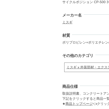
サイクルポジション CP-500
メーカー名
ミスギ
材質
ポリプロピレン+ポリエチレン
その他のカテゴリ
ミスギ x 外装部材・エクス
商品仕様
取扱説明書、コンクリートアンカー
下記をクリックすると商品一
★
商品トップページ
👈クリッ