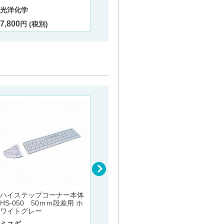
光洋化学
7,800
円 (税別)
ハイステップコーナー本体
ハイステップ・コーナー 10
ハイス
HS-050 50ｍｍ段差用 ホ
0ｍｍ段差用 ホワイトグレ
HS-1
ワイトグレー
ー/ブラック
ワイト