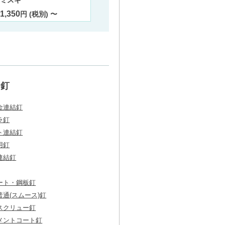
ミスギ
ミスギ
ミスギ
1,350
3,700
6,280
円 (税別) 〜
円 (税別) 〜
釘
金連結釘
ラ釘
ト連結釘
用釘
連結釘
ート・鋼板釘
通(スムース)釘
スクリュー釘
メントコート釘