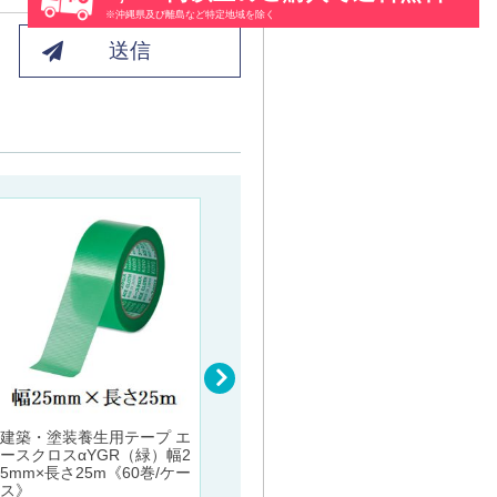
※沖縄県及び離島など特定地域を除く
送信
アルミ製ハット型ジョイナ
アルミ
ー アルミハット9.5×10 ア
アルミ
ルマイトシルバー 長さ3ｍ
10×2
3ｍ
創建
創建
2,460
建築・塗装養生用テープ エ
円 (税別)
ースクロスαYGR（緑）幅2
2,480
5mm×長さ25m《60巻/ケー
ス》