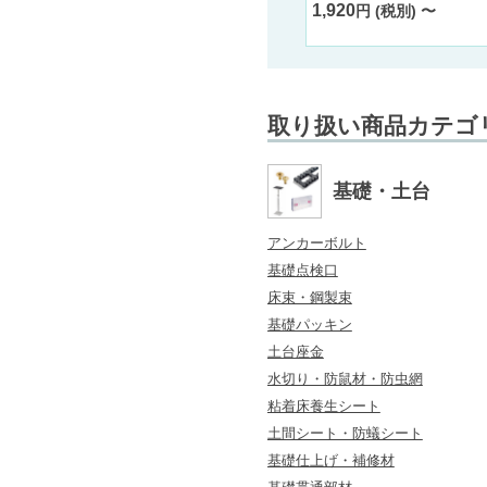
ミスギ
1,920
円 (税別) 〜
4,890
円 (税別) 〜
取り扱い商品カテゴ
基礎・土台
アンカーボルト
基礎点検口
床束・鋼製束
基礎パッキン
土台座金
水切り・防鼠材・防虫網
粘着床養生シート
土間シート・防蟻シート
基礎仕上げ・補修材