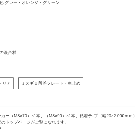
 3色 グレー・オレンジ・グリーン
の混合材
テリア
ミスギ x 段差プレート・車止め
（M8×70）×1本、（M8×90）×1本、粘着テ-プ（幅20×2.000ｍｍ
覧のトップページがご覧になれます。
ク