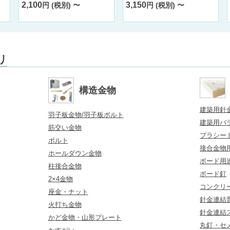
2,100
3,150
円 (税別) 〜
円 (税別) 〜
リ
構造金物
建築用針
羽子板金物/羽子板ボルト
建築用バ
筋交い金物
プラシー
ボルト
接合金物
ホールダウン金物
ボード用
柱接合金物
ボード釘
2×4金物
コンクリ
座金・ナット
針金連結普
火打ち金物
針金連結
かど金物・山形プレート
丸釘・セ