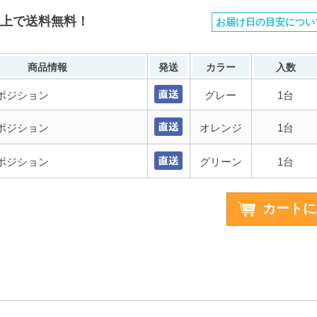
以上で送料無料！
お届け日の目安につい
商品情報
発送
カラー
入数
ポジション
グレー
1台
ポジション
オレンジ
1台
ポジション
グリーン
1台