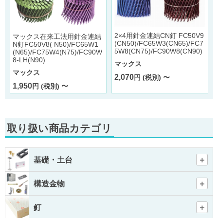
2×4用針金連結CN釘 FC50V9
マックス在来工法用針金連結
(CN50)/FC65W3(CN65)/FC7
N釘FC50V8( N50)/FC65W1
5W8(CN75)/FC90W8(CN90)
(N65)/FC75W4(N75)/FC90W
8-LH(N90)
マックス
マックス
2,070
円 (税別) 〜
1,950
円 (税別) 〜
取り扱い商品カテゴリ
基礎・土台
構造金物
釘