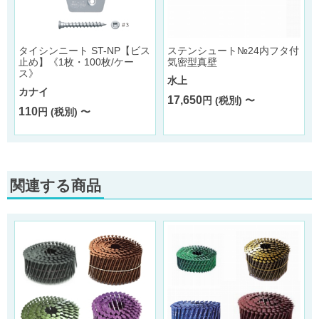
ル
タイシンニート ST-NP【ビス
ステンシュート№24内フタ付
止め】《1枚・100枚/ケー
気密型真壁
ス》
水上
カナイ
17,650
円 (税別) 〜
110
円 (税別) 〜
関連する商品