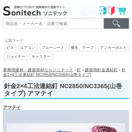
人気ワード:
ビス
エアコン
ブルーシート
養生 テープ
アンカーボルト
ジョイナー
キャスター
業務用建材・建築資材ならソニテック
›
釘
›
建築用針金連結釘
›
針
金2×4工法連結釘 NC2850/NC3365(山巻タイプ)
針金2×4工法連結釘 NC2850/NC3365(山巻
タイプ) アマテイ
アマテイ