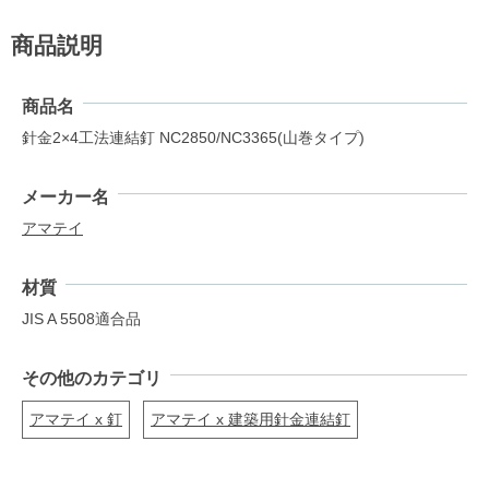
商品説明
商品名
針金2×4工法連結釘 NC2850/NC3365(山巻タイプ)
メーカー名
アマテイ
材質
JIS A 5508適合品
その他のカテゴリ
アマテイ x 釘
アマテイ x 建築用針金連結釘