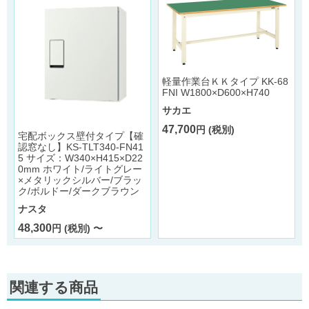
軽量作業台ＫＫタイプ KK-68
FNI W1800×D600×H740
サカエ
ル
47,700
円 (税別)
宅配ボックス壁付タイプ【確
認窓なし】KS-TLT340-FN41
5 サイズ：W340×H415×D22
0mm ホワイト/ライトグレー
×メタリックシルバー/ブラッ
ク/ボルドー/ダークブラウン
ナスタ
48,300
円 (税別) 〜
関連する商品