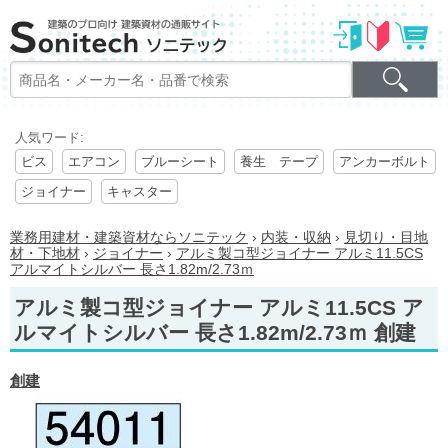
人気ワード:
ビス
エアコン
ブルーシート
養生 テープ
アンカーボルト
ジョイナー
キャスター
業務用建材・建築資材ならソニテック
›
内装・収納
›
見切り・目地
材・下地材
›
ジョイナー
›
アルミ製コ型ジョイナー アルミ11.5CS
アルマイトシルバー 長さ1.82m/2.73ｍ
アルミ製コ型ジョイナー アルミ11.5CS ア
ルマイトシルバー 長さ1.82m/2.73ｍ 創建
創建