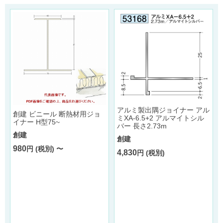
アルミ製出隅ジョイナー アル
創建 ビニール 断熱材用ジョ
亜
ミXA-6.5+2 アルマイトシル
イナー H型75~
バー 長さ2.73m
創建
創建
980
円 (税別) 〜
4,830
円 (税別)