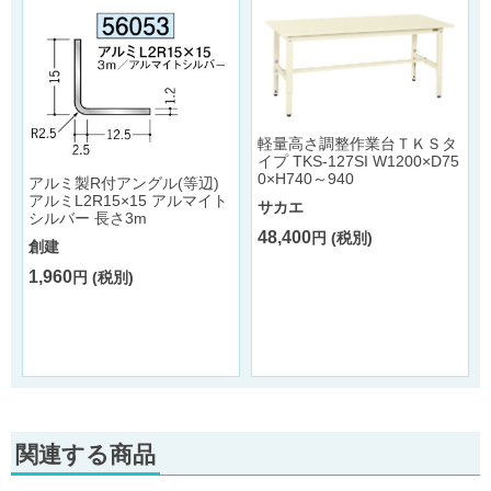
軽量高さ調整作業台ＴＫＳタ
イプ TKS-127SI W1200×D75
0×H740～940
アルミ製R付アングル(等辺)
アルミL2R15×15 アルマイト
サカエ
シルバー 長さ3m
48,400
円 (税別)
創建
1,960
円 (税別)
関連する商品