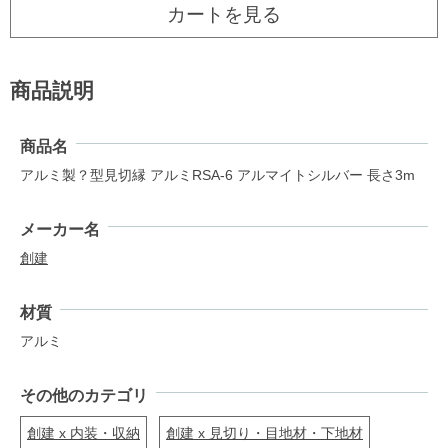
カートを見る
商品説明
商品名
アルミ製？型見切縁 アルミRSA-6 アルマイトシルバー 長さ3m
メーカー名
創建
材質
アルミ
その他のカテゴリ
創建 x 内装・収納
創建 x 見切り・目地材・下地材