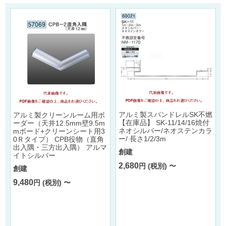
アルミ製スパンドレルSK不燃
アルミ製クリーンルーム用ボ
【在庫品】 SK-11/14/16焼付
ーダー（天井12.5mm壁9.5m
ネオシルバー/ネオステンカラ
mボード+クリーンシート用3
ー/ 長さ1/2/3m
0Ｒタイプ） CPB役物（直角
出入隅・三方出入隅） アルマ
創建
イトシルバー
2,680
円 (税別) 〜
創建
9,480
円 (税別) 〜
ン