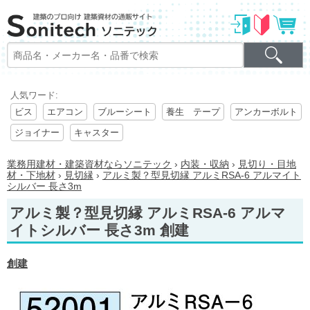
人気ワード:
ビス
エアコン
ブルーシート
養生 テープ
アンカーボルト
ジョイナー
キャスター
業務用建材・建築資材ならソニテック
›
内装・収納
›
見切り・目地
材・下地材
›
見切縁
›
アルミ製？型見切縁 アルミRSA-6 アルマイト
シルバー 長さ3m
アルミ製？型見切縁 アルミRSA-6 アルマ
イトシルバー 長さ3m 創建
創建