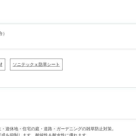
合）
材
ソニテック x 防草シート
生・遊休地・住宅の庭・道路・ガーデニングの雑草防止対策。
育成を抑制します。耐候性＆耐水性に優れます。