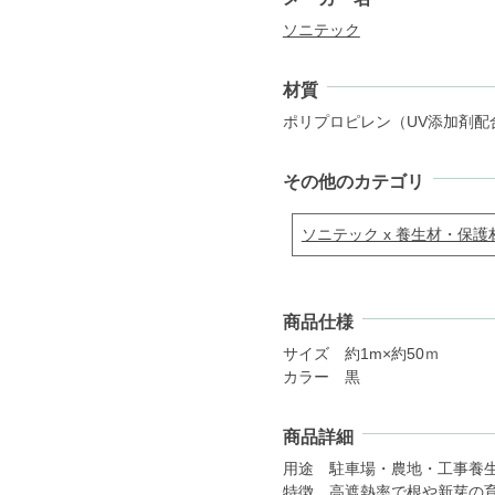
ソニテック
材質
ポリプロピレン（UV添加剤配
その他のカテゴリ
ソニテック x 養生材・保護
商品仕様
サイズ 約1m×約50ｍ
カラー 黒
商品詳細
用途 駐車場・農地・工事養
特徴 高遮熱率で根や新芽の