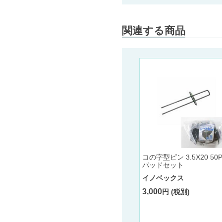
関連する商品
ウィード
×長さ30
防草シート用パット+コの
上
字ピン一体型 インテグアン
カーPRO20㎝/30㎝《100
本/袋》
コの字型ピン 3.5X20 50
新江州
パッドセット
イノベックス
6,300
円 (税別) 〜
3,000
円 (税別)