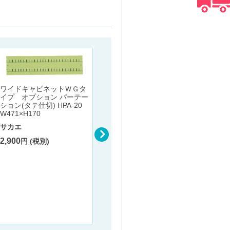
ワイドキャビネットＷＧタ
イプ オプション パーテー
ション(タテ仕切) HPA-20
W471×H170
軽量高
タイプ
サカエ
ｏＨＳ
6-157
2,900
円 (税別)
725～
ベアキャップ用リフォーム
サカエ
用延長ソケット VCEタイプ
100φ/150φ VCE-100L/100
82,70
S/150L
バクマ工業
2,470
円 (税別) 〜