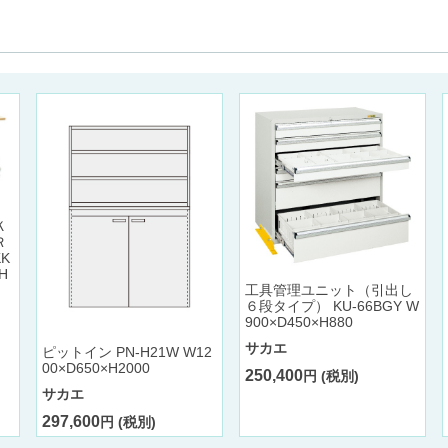
Ｋ
Ｒ
K
H
工具管理ユニット（引出し
６段タイプ） KU-66BGY W
900×D450×H880
サカエ
ピットイン PN-H21W W12
00×D650×H2000
250,400
円 (税別)
サカエ
297,600
円 (税別)