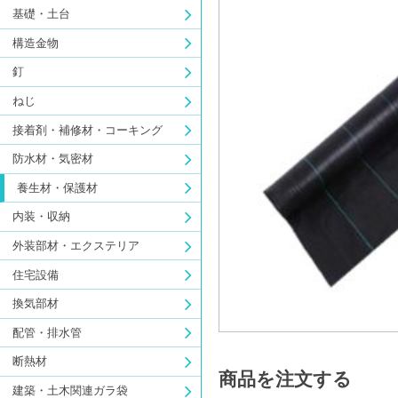
基礎・土台
構造金物
釘
ねじ
接着剤・補修材・コーキング
防水材・気密材
養生材・保護材
内装・収納
外装部材・エクステリア
住宅設備
換気部材
配管・排水管
断熱材
商品を注文する
建築・土木関連ガラ袋