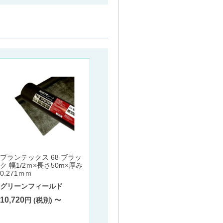
コ型止
グリーンビスタプロ 240J 2
プランテックス 68 ブラッ
mx30mピン付 GV-240J2.0
ク 幅1/2ｍ×長さ50m×厚み
グリー
P
0.271ｍｍ
2,800
グリーンフィールド
グリーンフィールド
17,070
10,720
円 (税別) 〜
円 (税別) 〜