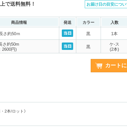
以上で送料無料！
お届け日の目安につい
商品情報
発送
カラー
入数
長さ約50ｍ
黒
1本
長さ約50m
ケ-ス
黒
2600円)
(2本)
本・2本/ロット》