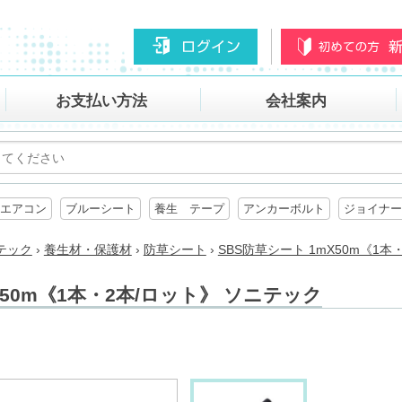
お支払い方法
会社案内
エアコン
ブルーシート
養生 テープ
アンカーボルト
ジョイナー
テック
›
養生材・保護材
›
防草シート
›
SBS防草シート 1mX50m《1本
X50m《1本・2本/ロット》 ソニテック