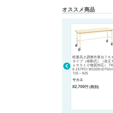
オススメ商品
トＷＧタ
パーテー
PA-20
軽量高さ調整作業台ＴＫ
タイプ（移動式）（改正
ｏＨＳ１０物質対応） TK
6-157PCI W1500×D750×
725～925
ベアキャップ用リフォーム
サカエ
用延長ソケット VCEタイプ
100φ/150φ VCE-100L/100
82,700
円 (税別)
S/150L
バクマ工業
2,470
円 (税別) 〜