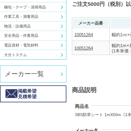
ご注文5000円（税別）
梱包・テープ・清掃用品
作業工具・測量用品
メーカー品番
物流・設備用品
10051264
幅約1ｍ×
安全用品・作業用品
幅約1m×
電設資材・電気材料
10051264
(1本単価：
大分トステム
メーカー一覧
商品説明
掲載希望
見積希望
商品名
SBS防草シート 1mX50m《1
メーカー名