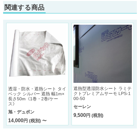
関連する商品
遮熱型透湿防水シート ラミテ
透湿・防水・遮熱シート タイ
クトプレミアムサーモ LPS-1
ベック シルバー 遮熱 幅1m×
00-50
長さ50m《1巻・2巻/ケー
ス》
セーレン
旭・デュポン
9,500
円 (税別)
14,000
円 (税別) 〜