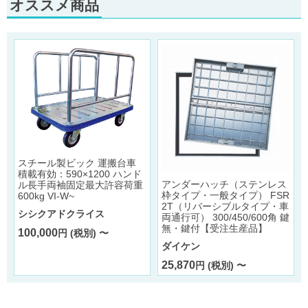
オススメ商品
ン
スチール製ビック 運搬台車
ラ
積載有効：590×1200 ハンド
アンダーハッチ（ステンレス
ル長手両袖固定最大許容荷重
枠タイプ・一般タイプ） FSR
600kg VI-W~
2T（リバーシブルタイプ・車
シシクアドクライス
両通行可） 300/450/600角 鍵
無・鍵付【受注生産品】
100,000
円 (税別) 〜
ダイケン
25,870
円 (税別) 〜