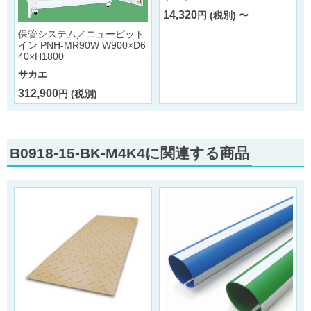
14,320
円 (税別) 〜
保管システム／ニューピット
イン PNH-MR90W W900×D6
40×H1800
サカエ
312,900
円 (税別)
B0918-15-BK-M4K4に関連する商品