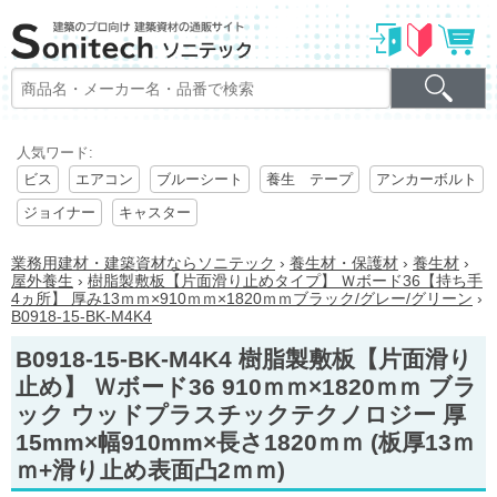
人気ワード:
ビス
エアコン
ブルーシート
養生 テープ
アンカーボルト
ジョイナー
キャスター
業務用建材・建築資材ならソニテック
›
養生材・保護材
›
養生材
›
屋外養生
›
樹脂製敷板【片面滑り止めタイプ】 Ｗボード36【持ち手
4ヵ所】 厚み13ｍｍ×910ｍｍ×1820ｍｍブラック/グレー/グリーン
›
B0918-15-BK-M4K4
B0918-15-BK-M4K4 樹脂製敷板【片面滑り
止め】 Ｗボード36 910ｍｍ×1820ｍｍ ブラ
ック ウッドプラスチックテクノロジー 厚
15mm×幅910mm×長さ1820ｍｍ (板厚13ｍ
ｍ+滑り止め表面凸2ｍｍ)