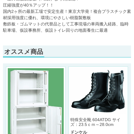
圧縮強度が40％アップ！！
国内2ヶ所の最新工場で安定生産！東京大学発！複合プラスチック素
材採用強度に優れ、環境にやさしい樹脂製敷板
敷鉄板・ゴムマットの代替品として工事現場の車両搬入経路、臨時
駐車場、仮設事務所、仮設トイレ回りの地面養生に最適
オススメ商品
特殊安全靴 604ATDG サイ
ズ：23.5ｃｍ～28.0cm
ル
ドンケル