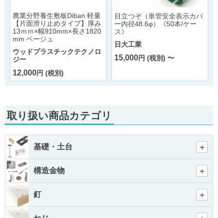
農業分野養生敷板Diban 軽量
目立つぞ（単管安全表示カバ
【片面滑り止めタイプ】厚み
ー内径48.6φ）《50本/ケー
13ｍｍ×幅910mm×長さ1820
ス》
mm ベージュ
日大工業
ウッドプラスチックテクノロ
15,000
円 (税別) 〜
ジー
12,000
円 (税別)
取り扱い商品カテゴリ
基礎・土台
構造金物
釘