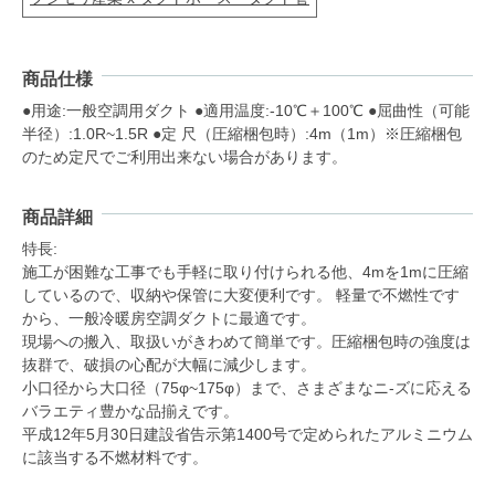
商品仕様
●用途:一般空調用ダクト ●適用温度:-10℃＋100℃ ●屈曲性（可能
半径）:1.0R~1.5R ●定 尺（圧縮梱包時）:4m（1m）※圧縮梱包
のため定尺でご利用出来ない場合があります。
商品詳細
特長:
施工が困難な工事でも手軽に取り付けられる他、4mを1mに圧縮
しているので、収納や保管に大変便利です。 軽量で不燃性です
から、一般冷暖房空調ダクトに最適です。
現場への搬入、取扱いがきわめて簡単です。圧縮梱包時の強度は
抜群で、破損の心配が大幅に減少します。
小口径から大口径（75φ~175φ）まで、さまざまなニ-ズに応える
バラエティ豊かな品揃えです。
平成12年5月30日建設省告示第1400号で定められたアルミニウム
に該当する不燃材料です。