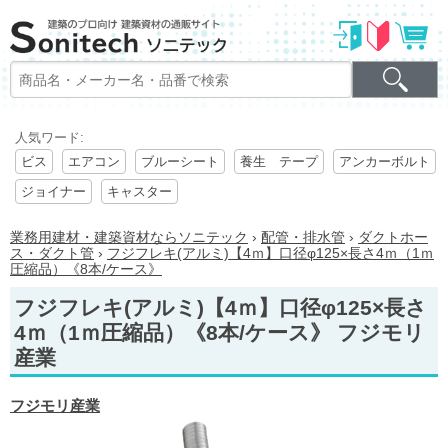
人気ワード:
ビス
エアコン
ブルーシート
養生 テープ
アンカーボルト
ジョイナー
キャスター
業務用建材・建築資材ならソニテック
›
配管・排水管
›
ダクトホー
ス・ダクト管
›
フジフレキ(アルミ)【4ｍ】口径φ125×長さ4ｍ（1ｍ
圧縮品）《8本/ケース》
フジフレキ(アルミ)【4ｍ】口径φ125×長さ
4ｍ（1ｍ圧縮品）《8本/ケース》 フジモリ
産業
フジモリ産業