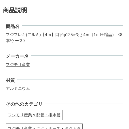
商品説明
商品名
フジフレキ(アルミ)【4ｍ】口径φ125×長さ4ｍ（1ｍ圧縮品）《8
本/ケース》
メーカー名
フジモリ産業
材質
アルミニウム
その他のカテゴリ
フジモリ産業 x 配管・排水管
フジモリ産業 x ダクトホース・ダクト管