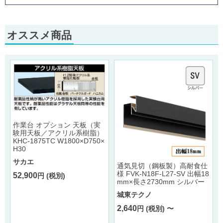
オススメ商品
作業台 オプション 天板（実
験用天板／アクリル系樹脂）
KHC-1875TC W1800×D750×
H30
サカエ
通気見切（鋼板製）高耐食仕
様 FVK-N18F-L27-SV 出幅18
52,900
円 (税別)
mm×長さ2730mm シルバー
城東テクノ
2,640
円 (税別) 〜