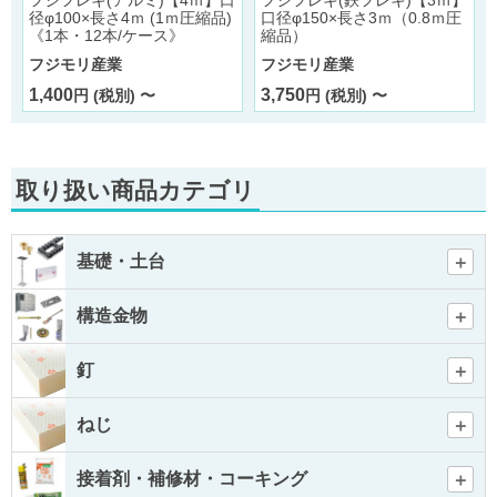
径φ100×長さ4ｍ (1ｍ圧縮品)
口径φ150×長さ3ｍ（0.8ｍ圧
《1本・12本/ケース》
縮品）
フジモリ産業
フジモリ産業
1,400
3,750
円 (税別) 〜
円 (税別) 〜
取り扱い商品カテゴリ
基礎・土台
構造金物
釘
ねじ
接着剤・補修材・コーキング