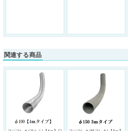
関連する商品
】
フジフレキ(アルミ)【4ｍ】口
フジフレキ(鉄フレキ)【3ｍ】