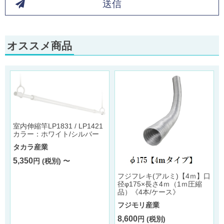
送信
オススメ商品
室内伸縮竿LP1831 / LP1421
カラー：ホワイト/シルバー
タカラ産業
5,350
円 (税別) 〜
フジフレキ(アルミ)【4ｍ】口
径φ175×長さ4ｍ（1ｍ圧縮
品）《4本/ケース》
フジモリ産業
8,600
円 (税別)