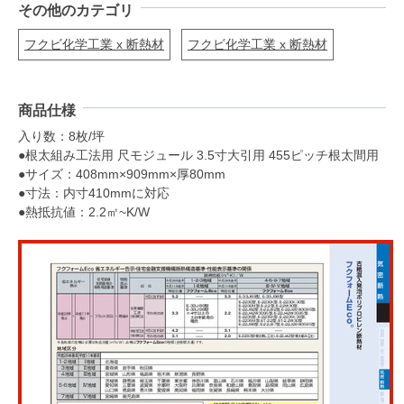
その他のカテゴリ
フクビ化学工業 x 断熱材
フクビ化学工業 x 断熱材
商品仕様
入り数：8枚/坪
●根太組み工法用 尺モジュール 3.5寸大引用 455ピッチ根太間用
●サイズ：408mm×909mm×厚80mm
●寸法：内寸410mmに対応
●熱抵抗値：2.2㎡~K/W