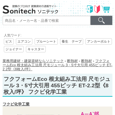
人気ワード:
ビス
エアコン
ブルーシート
養生 テープ
アンカーボルト
ジョイナー
キャスター
業務用建材・建築資材ならソニテック
›
断熱材
›
断熱材
›
フクフォ
ームEco 根太組み工法用 尺モジュール 3・5寸大引用 455ピッチ ET-
2.2型《8枚入/坪》
フクフォームEco 根太組み工法用 尺モジュ
ール 3・5寸大引用 455ピッチ ET-2.2型《8
枚入/坪》 フクビ化学工業
フクビ化学工業