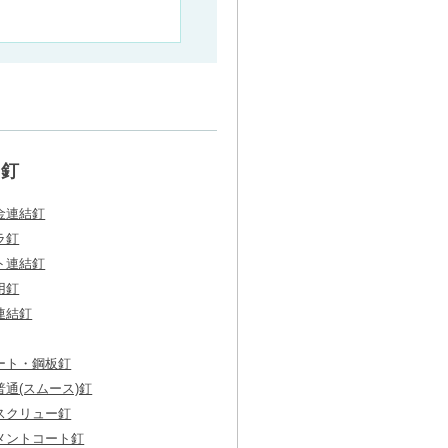
釘
金連結釘
ラ釘
ト連結釘
用釘
連結釘
ート・鋼板釘
通(スムース)釘
スクリュー釘
メントコート釘