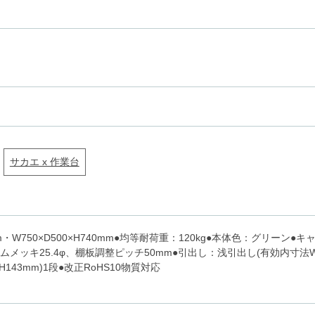
サカエ x 作業台
0mm・W750×D500×H740mm●均等耐荷重：120kg●本体色：グリーン
メッキ25.4φ、棚板調整ピッチ50mm●引出し：浅引出し(有効内寸法W478
H143mm)1段●改正RoHS10物質対応