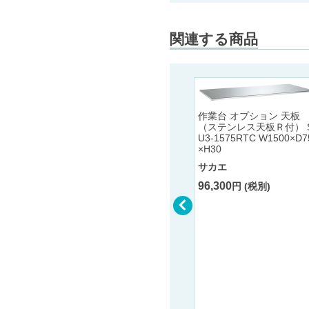
関連する商品
作業台 オプション 天板
（ステンレス天板Ｒ付） 
U3-1575RTC W1500×D7
×H30
サカエ
96,300
円 (税別)
ニューCSパールキャスター
ラック(直進安定金具付・段
数：4段) SPR-2114RNUI/2
124RNUI アイボリー（100
φナイロンウレタン車）
固定タイ
0154I/7
サカエ
アイボリー
86,100
円 (税別) 〜