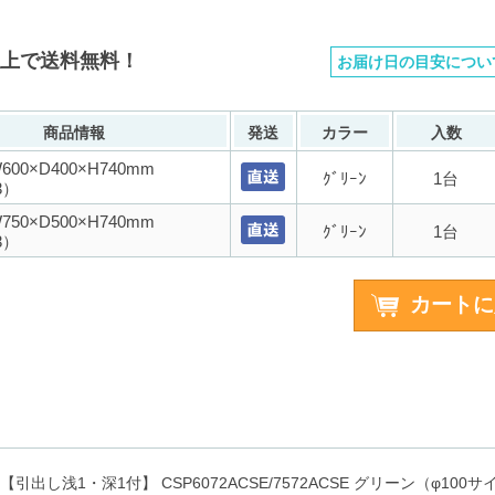
以上で送料無料！
お届け日の目安につい
商品情報
発送
カラー
入数
00×D400×H740mm
ｸﾞﾘｰﾝ
1台
3）
50×D500×H740mm
ｸﾞﾘｰﾝ
1台
3）
引出し浅1・深1付】 CSP6072ACSE/7572ACSE グリーン（φ10