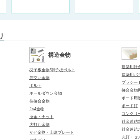
リ
構造金物
建築用針
羽子板金物/羽子板ボルト
建築用バ
筋交い金物
プラシー
ボルト
接合金物
ホールダウン金物
ボード用
柱接合金物
ボード釘
2×4金物
コンクリ
座金・ナット
針金連結普
火打ち金物
針金連結
かど金物・山形プレート
丸釘・セ