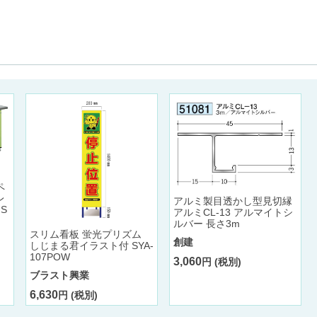
ペ
レ
アルミ製目透かし型見切縁
S
アルミCL-13 アルマイトシ
ルバー 長さ3m
スリム看板 蛍光プリズム
創建
しじまる君イラスト付 SYA-
107POW
3,060
円 (税別)
ブラスト興業
6,630
円 (税別)