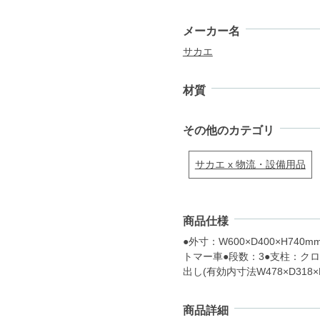
メーカー名
サカエ
材質
その他のカテゴリ
サカエ x 物流・設備用品
商品仕様
●外寸：W600×D400×H74
トマー車●段数：3●支柱：クロム
出し(有効内寸法W478×D318×
商品詳細