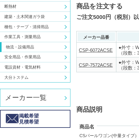
商品を注文する
断熱材
ご注文5000円（税別）
建築・土木関連ガラ袋
梱包・テープ・清掃用品
作業工具・測量用品
メーカー品番
●外寸：W6
物流・設備用品
CSP-6072ACSE
（段数：
安全用品・作業用品
●外寸：W7
CSP-7572ACSE
電設資材・電気材料
（段数：
大分トステム
メーカー一覧
商品説明
掲載希望
見積希望
商品名
CSパールワゴン(中量タイプ）【