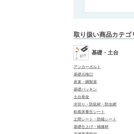
〜
取り扱い商品カテゴ
基礎・土台
アンカーボルト
基礎点検口
床束・鋼製束
基礎パッキン
土台座金
水切り・防鼠材・防虫網
粘着床養生シート
土間シート・防蟻シート
基礎仕上げ・補修材