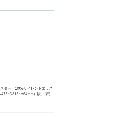
●キャスター：100φサイレントエラス
×D318×H64mm)1段、深引