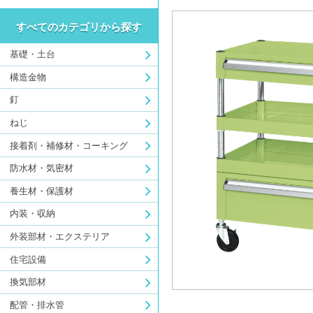
すべてのカテゴリから探す
基礎・土台
構造金物
釘
ねじ
接着剤・補修材・コーキング
防水材・気密材
養生材・保護材
内装・収納
外装部材・エクステリア
住宅設備
換気部材
配管・排水管