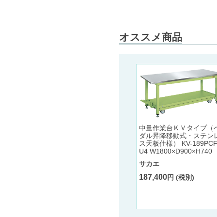
オススメ商品
中量作業台ＫＶタイプ（
ダル昇降移動式・ステン
ス天板仕様） KV-189PCF
U4 W1800×D900×H740
サカエ
187,400
円 (税別)