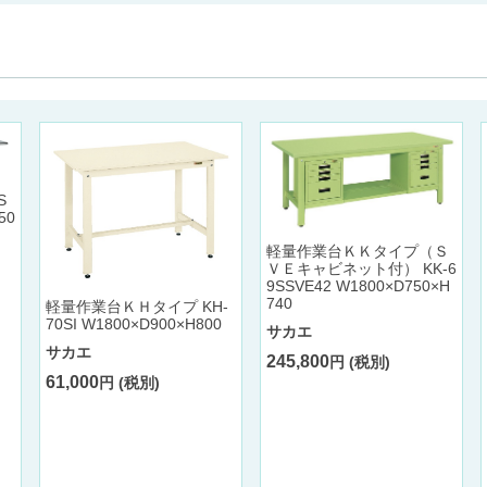
S
50
軽量作業台ＫＫタイプ（Ｓ
ＶＥキャビネット付） KK-6
9SSVE42 W1800×D750×H
740
軽量作業台ＫＨタイプ KH-
70SI W1800×D900×H800
サカエ
サカエ
245,800
円 (税別)
61,000
円 (税別)