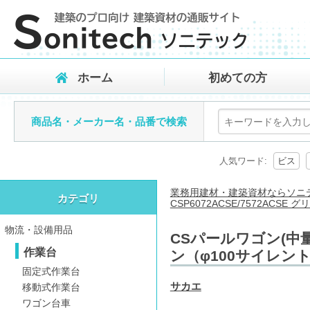
ホーム
初めての方
商品名・メーカー名・品番で検索
人気ワード:
ビス
業務用建材・建築資材ならソニ
カテゴリ
CSP6072ACSE/7572AC
物流・設備用品
CSパールワゴン(中量タ
作業台
ン（φ100サイレン
固定式作業台
サカエ
移動式作業台
ワゴン台車