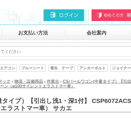
お支払い方法
会社案内
エアコン
ブルーシート
養生 テープ
アンカーボルト
ジョイナー
テック
›
物流・設備用品
›
作業台
›
CSパールワゴン(中量タイプ）【引出
SE グリーン（φ100サイレントエラストマー車）
イプ）【引出し浅1・深1付】 CSP6072ACSE/
トエラストマー車） サカエ