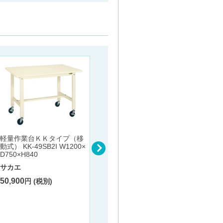
軽量高さ調整作業台ＴＫＳ
タイプ TKS-127SI W1200×
パレッ
D750×H740～940
軽量作業台ＫＫタイプ（移
（Ｈ７
動式） KK-49SB2I W1200×
サカエ
17FI 
D750×H840
48,400
円 (税別)
サカエ
サカエ
143,3
50,900
円 (税別)