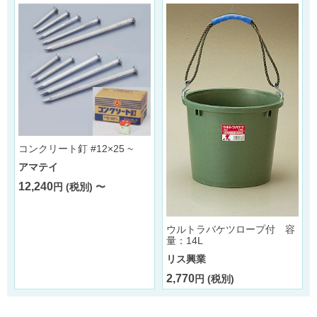
コンクリート釘 #12×25 ~
アマテイ
12,240
円 (税別) 〜
ウルトラバケツロープ付 容
量：14L
リス興業
2,770
円 (税別)