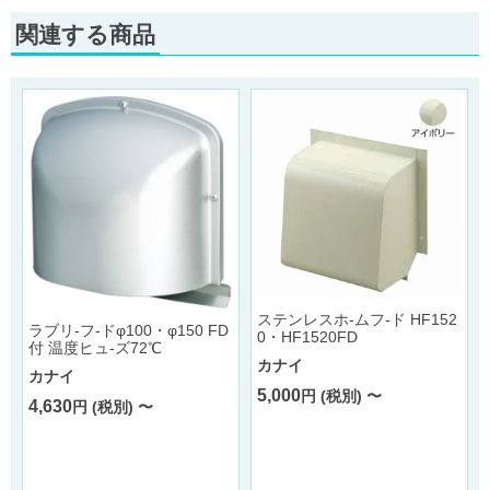
関連する商品
ステンレスホ-ムフ-ド HF152
ラブリ-フ-ドφ100・φ150 FD
0・HF1520FD
付 温度ヒュ-ズ72℃
カナイ
カナイ
5,000
円 (税別) 〜
4,630
円 (税別) 〜