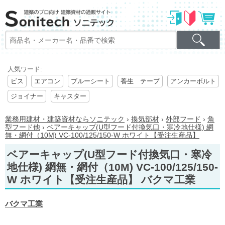
人気ワード:
ビス
エアコン
ブルーシート
養生 テープ
アンカーボルト
ジョイナー
キャスター
業務用建材・建築資材ならソニテック
›
換気部材
›
外部フード
›
角
型フード他
›
ベアーキャップ(U型フード付換気口・寒冷地仕様) 網
無・網付（10M) VC-100/125/150-W ホワイト【受注生産品】
ベアーキャップ(U型フード付換気口・寒冷
地仕様) 網無・網付（10M) VC-100/125/150-
W ホワイト【受注生産品】 バクマ工業
バクマ工業