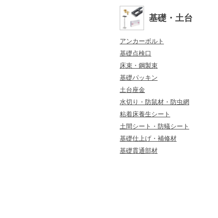
基礎・土台
アンカーボルト
基礎点検口
床束・鋼製束
基礎パッキン
土台座金
水切り・防鼠材・防虫網
粘着床養生シート
土間シート・防蟻シート
基礎仕上げ・補修材
基礎貫通部材