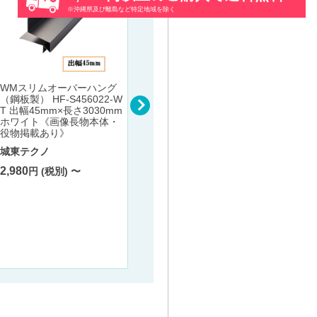
※沖縄県及び離島など特定地域を除く
軽量作業台KKタイプ(移動
農業分
式･直進安定金具無し) KK-3
型 【
8/39/48/49/58/59/68/69/70
WMスリムオーバーハング
厚み1
SUB1 本体:グリーン･スチ
（鋼板製） HF-S456022-W
さ18
ール天板:グリーン
T 出幅45mm×長さ3030mm
ウッド
ホワイト《画像長物本体・
サカエ
ロジー
役物掲載あり》
36,400
円 (税別) 〜
16,20
城東テクノ
2,980
円 (税別) 〜