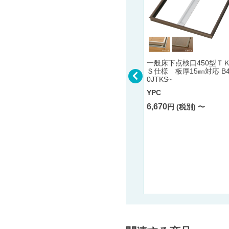
一般床下点検口450型Ｔ
 網無・
Ｓ仕様 板厚15㎜対応 B4
タイプ】
0JTKS~
D-75/1
UV シャン
YPC
注生産
6,670
円 (税別) 〜
アルミ製下がり壁用見切縁
アルミD型11 アルマイトシ
ルバー 長さ3m
創建
3,490
円 (税別)