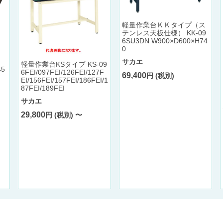
軽量作業台ＫＫタイプ（ス
テンレス天板仕様） KK-09
6SU3DN W900×D600×H74
0
Ｋ
サカエ
軽量作業台KSタイプ KS-09
5
6FEI/097FEI/126FEI/127F
69,400
円 (税別)
EI/156FEI/157FEI/186FEI/1
87FEI/189FEI
サカエ
29,800
円 (税別) 〜