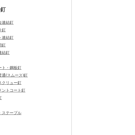
釘
金連結釘
ラ釘
ト連結釘
用釘
連結釘
ート・鋼板釘
通(スムース)釘
スクリュー釘
メントコート釘
釘
・ステープル