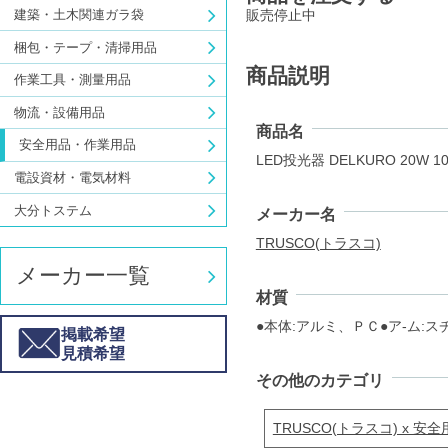
販売停止中
建築・土木関連ガラ袋
梱包・テープ・清掃用品
商品説明
作業工具・測量用品
物流・設備用品
商品名
安全用品・作業用品
LED投光器 DELKURO 20W
電設資材・電気材料
大分トステム
メーカー名
TRUSCO(トラスコ)
メーカー一覧
材質
●本体:アルミ、ＰＣ●ア-ム:ス
掲載希望
見積希望
その他のカテゴリ
TRUSCO(トラスコ) x 