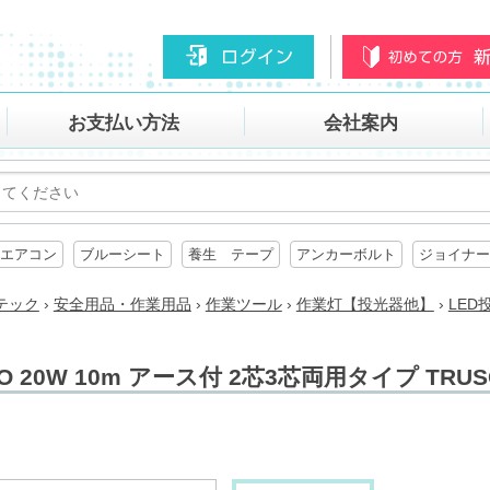
お支払い方法
会社案内
エアコン
ブルーシート
養生 テープ
アンカーボルト
ジョイナー
テック
›
安全用品・作業用品
›
作業ツール
›
作業灯【投光器他】
›
LED
RO 20W 10m アース付 2芯3芯両用タイプ TRU