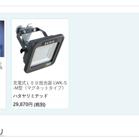
っ
5
充電式ＬＥＤ投光器 LWK-S
-M型《マグネットタイプ》
ハタヤリミテッド
29,870
円 (税別)
リ