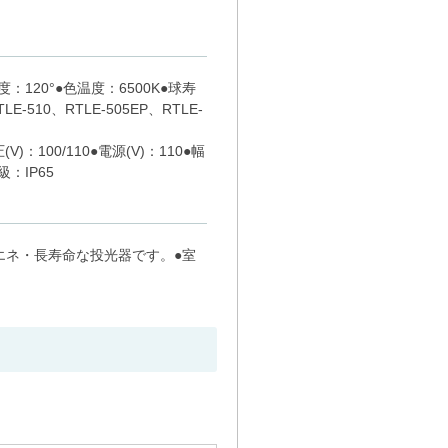
：120°●色温度：6500K●球寿
510、RTLE-505EP、RTLE-
V)：100/110●電源(V)：110●幅
級：IP65
エネ・長寿命な投光器です。●室