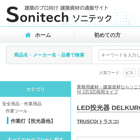
ホーム
初めての方
商品名・メーカー名・品番で検索
人気ワード:
ビス
業務用建材・建築資材ならソニ
カテゴリ
付 2芯3芯両用タイプ
安全用品・作業用品
LED投光器 DELKU
作業ツール
作業灯【投光器他】
TRUSCO(トラスコ)
すべてのカテゴリから探す