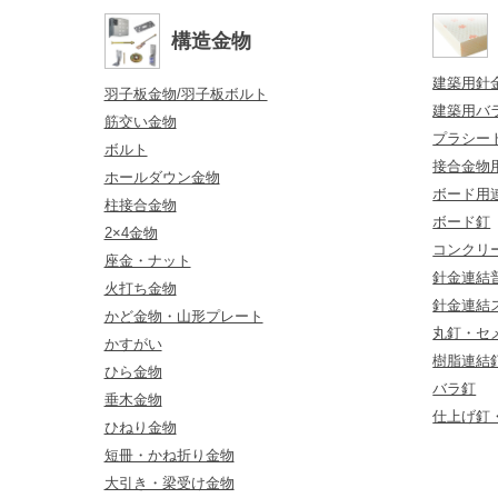
構造金物
建築用針
羽子板金物/羽子板ボルト
建築用バ
筋交い金物
プラシー
ボルト
接合金物
ホールダウン金物
ボード用
柱接合金物
ボード釘
2×4金物
コンクリ
座金・ナット
針金連結普
火打ち金物
針金連結
かど金物・山形プレート
丸釘・セ
かすがい
樹脂連結
ひら金物
バラ釘
垂木金物
仕上げ釘
ひねり金物
短冊・かね折り金物
大引き・梁受け金物