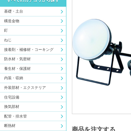
基礎・土台
構造金物
釘
ねじ
接着剤・補修材・コーキング
防水材・気密材
養生材・保護材
内装・収納
外装部材・エクステリア
住宅設備
換気部材
配管・排水管
断熱材
商品を注文する