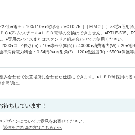
)●電圧：100/110V●電線種：VCT0.75［［ＭＭ２］］×3芯●照射角度
Ｃ●ア-ム:スチール●ＬＥＤ電球の交換はできません。●RTLE-505、RTLE-
せん。●専用のバイスまたはスタンドと組み合わせてご使用ください。
：2000●コ-ド長さ(m)：10●球寿命(時間)：40000●消費電力(W)：20●電圧(
●標準消費電力料金：0.54円/h●照射角(°)：120●色温度(K)：6500●保護等
組み合わせで設置場所に合わせた仕様にできます。●ＬＥＤ球採用の省
投光照明に。
」
お待ちしています！
やデザインについてご意見をお寄せください。
。
返信をご希望の方はこちらから