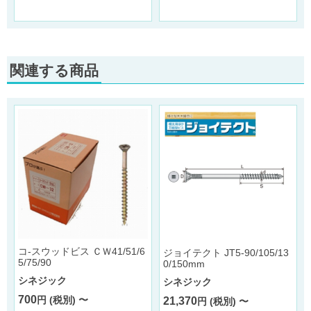
関連する商品
コ-スウッドビス ＣＷ41/51/6
ジョイテクト JT5-90/105/13
5/75/90
0/150mm
シネジック
シネジック
700
円 (税別) 〜
21,370
円 (税別) 〜