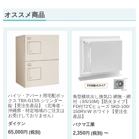
オススメ商品
ハイツ・アパート用宅配ボッ
ン
角型横吹出し換気口 網無・網
クス TBX-G1SS シリンダー
ラ
付（3/5/10M)【防火タイプ】
錠【受注生産品】（北海道・
FD付72℃ヒューズ SKD-100/
沖縄県・特定地域のご注文は
150RV-W ホワイト【受注生
お受けしておりません）
産品】
ダイケン
バクマ工業
65,000
円 (税別)
2,350
円 (税別) 〜