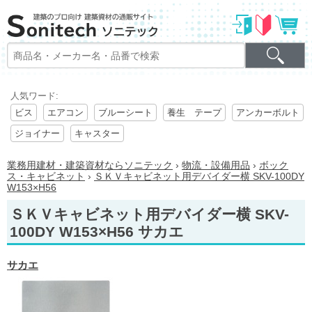
人気ワード:
ビス
エアコン
ブルーシート
養生 テープ
アンカーボルト
ジョイナー
キャスター
業務用建材・建築資材ならソニテック
›
物流・設備用品
›
ボック
ス・キャビネット
›
ＳＫＶキャビネット用デバイダー横 SKV-100DY
W153×H56
ＳＫＶキャビネット用デバイダー横 SKV-
100DY W153×H56 サカエ
サカエ