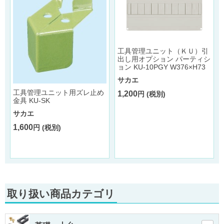
工具管理ユニット（ＫＵ）引
出し用オプション パーティシ
ョン KU-10PGY W376×H73
サカエ
工具管理ユニット用ズレ止め
1,200
円 (税別)
金具 KU-SK
サカエ
1,600
円 (税別)
取り扱い商品カテゴリ