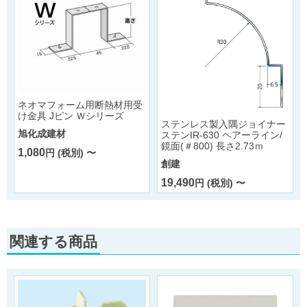
1
0
ネオマフォーム用断熱材用受
け金具 Jピン Ｗシリーズ
ステンレス製入隅ジョイナー
旭化成建材
ステンIR-630 ヘアーライン/
鏡面(＃800) 長さ2.73ｍ
1,080
円 (税別) 〜
創建
19,490
円 (税別) 〜
関連する商品