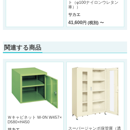
ト（φ100ナイロンウレタン
車））
サカエ
41,600
円 (税別) 〜
関連する商品
Ｗキャビネット W-0N W457×
D580×H450
スーパージャンボ保管庫（透
サカエ