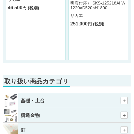
明窓付扉） SKS-125218AI W
46,500
円 (税別)
1220×D520×H1800
2
サカエ
251,000
円 (税別)
取り扱い商品カテゴリ
基礎・土台
構造金物
釘