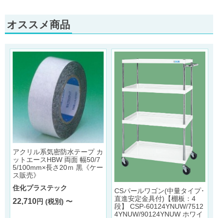
オススメ商品
アクリル系気密防水テープ カ
ットエースHBW 両面 幅50/7
5/100mm×長さ20ｍ 黒《ケー
ス販売》
住化プラステック
CSパールワゴン(中量タイプ･
直進安定金具付)【棚板：4
22,710
円 (税別) 〜
段】 CSP-60124YNUW/7512
4YNUW/90124YNUW ホワイ