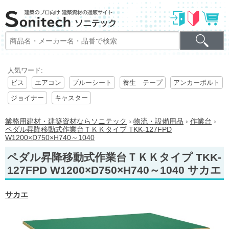
人気ワード:
ビス
エアコン
ブルーシート
養生 テープ
アンカーボルト
ジョイナー
キャスター
業務用建材・建築資材ならソニテック
›
物流・設備用品
›
作業台
›
ペダル昇降移動式作業台ＴＫＫタイプ TKK-127FPD
W1200×D750×H740～1040
ペダル昇降移動式作業台ＴＫＫタイプ TKK-
127FPD W1200×D750×H740～1040 サカエ
サカエ