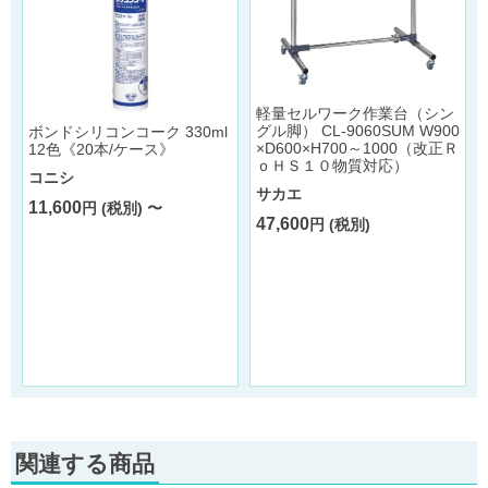
軽量セルワーク作業台（シン
グル脚） CL-9060SUM W900
ボンドシリコンコーク 330ml
×D600×H700～1000（改正Ｒ
12色《20本/ケース》
ｏＨＳ１０物質対応）
コニシ
サカエ
11,600
円 (税別) 〜
47,600
円 (税別)
長
関連する商品