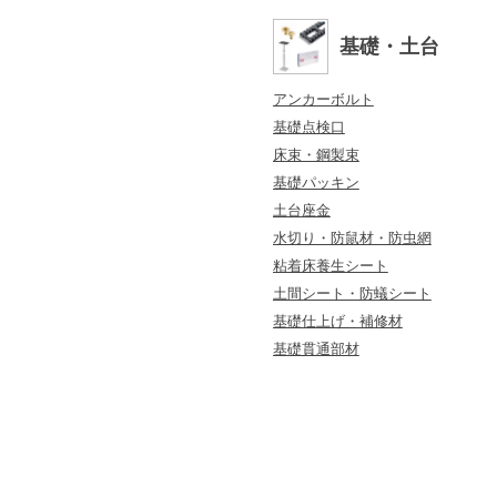
基礎・土台
アンカーボルト
基礎点検口
床束・鋼製束
基礎パッキン
土台座金
水切り・防鼠材・防虫網
粘着床養生シート
土間シート・防蟻シート
基礎仕上げ・補修材
基礎貫通部材