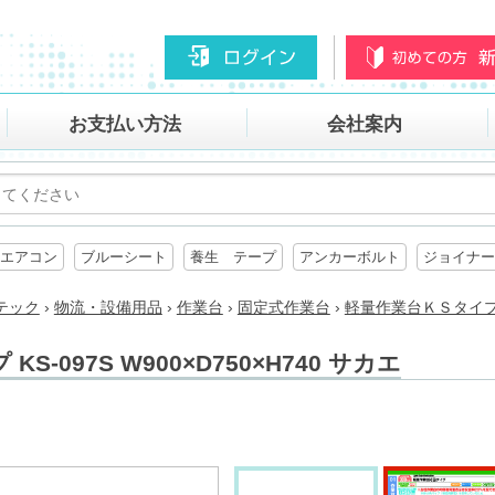
お支払い方法
会社案内
エアコン
ブルーシート
養生 テープ
アンカーボルト
ジョイナー
テック
›
物流・設備用品
›
作業台
›
固定式作業台
›
軽量作業台ＫＳタイプ KS
-097S W900×D750×H740 サカエ