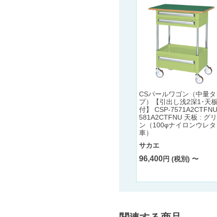
CSパールワゴン（中量タ
プ）【引出し浅2深1･天
付】 CSP-7571A2CTFNU
581A2CTFNU 天板 : グ
ン（100φナイロンウレタ
車）
サカエ
96,400
円 (税別) 〜