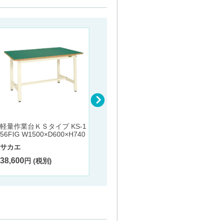
軽量立
KSD-1
H900
軽量作業台ＫＳタイプ KS-1
軽量作業台ＫＳタイプ KS-1
56FIG W1500×D600×H740
27PI W1200×D750×H740
サカエ
サカエ
サカエ
38,00
38,600
30,500
円 (税別)
円 (税別)