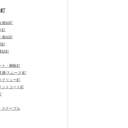
釘
金連結釘
ラ釘
ト連結釘
用釘
連結釘
ート・鋼板釘
通(スムース)釘
スクリュー釘
メントコート釘
釘
・ステープル