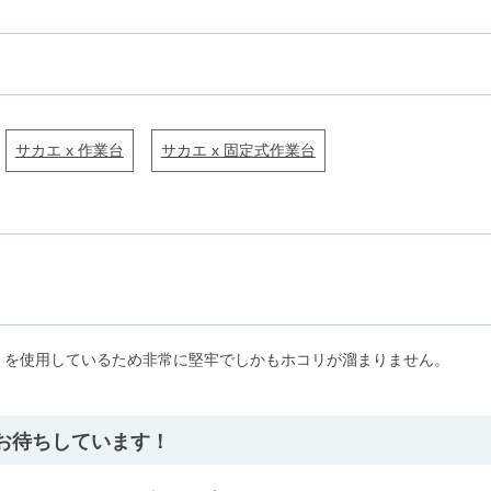
サカエ x 作業台
サカエ x 固定式作業台
）を使用しているため非常に堅牢でしかもホコリが溜まりません。
」
お待ちしています！