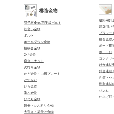
構造金物
建築用針
羽子板金物/羽子板ボルト
建築用バ
筋交い金物
プラシー
ボルト
接合金物
ホールダウン金物
ボード用
柱接合金物
ボード釘
2×4金物
コンクリ
座金・ナット
針金連結普
火打ち金物
針金連結
かど金物・山形プレート
丸釘・セ
かすがい
樹脂連結
ひら金物
バラ釘
垂木金物
仕上げ釘
ひねり金物
短冊・かね折り金物
大引き・梁受け金物