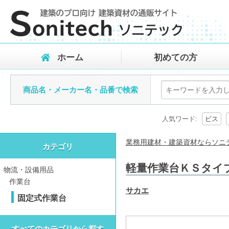
ホーム
初めての方
商品名・メーカー名・品番で検索
人気ワード:
ビス
業務用建材・建築資材ならソニ
カテゴリ
軽量作業台ＫＳタイプ KS
物流・設備用品
作業台
サカエ
固定式作業台
すべてのカテゴリから探す