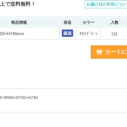
以上で送料無料！
お届け日の目安につい
商品情報
発送
カラー
入数
750×H740mm
ｻｶｴｸﾞﾘｰﾝ
1台
W900×D750×H740