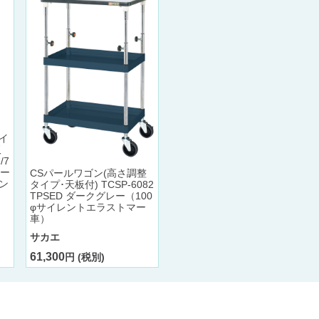
イ
板
/7
リー
CSパールワゴン(高さ調整
ン
タイプ･天板付) TCSP-6082
TPSED ダークグレー（100
φサイレントエラストマー
車）
サカエ
61,300
円 (税別)