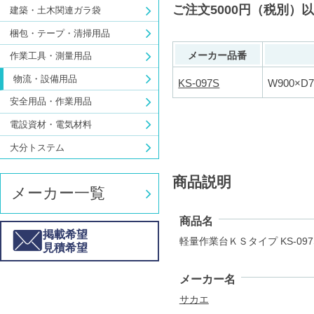
ご注文5000円（税別）
建築・土木関連ガラ袋
梱包・テープ・清掃用品
メーカー品番
作業工具・測量用品
物流・設備用品
KS-097S
W900×D
安全用品・作業用品
電設資材・電気材料
大分トステム
商品説明
メーカー一覧
商品名
掲載希望
軽量作業台ＫＳタイプ KS-097S 
見積希望
メーカー名
サカエ