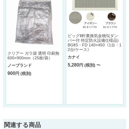
ビッグⅡ軒裏換気金物S(ダン
パー付 特定防火設備仕様品)
BGⅡS・FD 140×450《1台・1
2台/ケース》
クリアー ガラ袋 透明 印刷無
カナイ
600×900mm（25枚/袋）
5,280
円 (税別) 〜
ノーブランド
900
円 (税別)
関連する商品