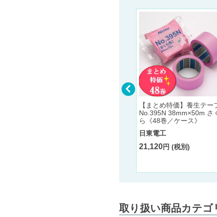
【まとめ特価】養生テー
No.395N 38mm×50m さ
ープ エ
建築・塗装養生用テープ エ
ら《48巻／ケース》
（緑）幅3
ースクロスαYCL（クリア）
6巻/ケー
幅25mm×長さ25m《60巻/
日東電工
ケース》
21,120
円 (税別)
光洋化学
7,800
円 (税別)
取り扱い商品カテゴ