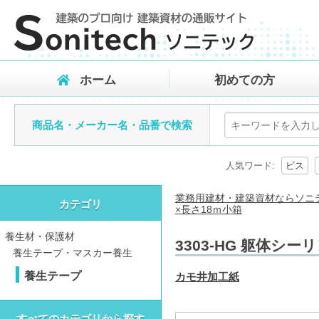
ホーム
初めての方
商品名・メーカー名・品番で検索
人気ワード:
ビス
業務用建材・建築資材ならソニ
カテゴリ
×長さ18ｍ小箱
養生材・保護材
3303-HG 躯体シ
養生テープ・マスカー養生
養生テープ
カモ井加工紙
すべてのカテゴリから探す