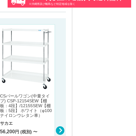
※沖縄県及び離島など特定地域を除く
アルミ
アルミA
トシル
創建
仮止め用両面テープ PX-40
厚1.0ｍｍ×幅40ｍｍ×長さ1
3,130
0ｍ《5巻・10巻・20巻》
CSパールワゴン(中量タイ
プ) CSP-12154SEW【棚
創建
板：4段】/12155SEW【棚
8,700
板：5段】 ホワイト（φ100
円 (税別) 〜
ナイロンウレタン車）
サカエ
56,200
円 (税別) 〜