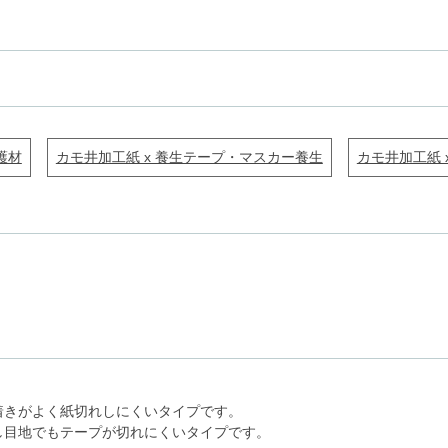
護材
カモ井加工紙 x 養生テープ・マスカー養生
カモ井加工紙 
着きがよく紙切れしにくいタイプです。
し目地でもテープが切れにくいタイプです。