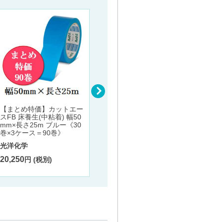
養生テープ 養生番長 YT-30
養生テ
【まとめ特価】カットエー
1 幅48mm×長さ25ｍ 緑/青/
3ピンク
スFB 床養生(中粘着) 幅50
白/黒《30巻/ケース》
ケース
mm×長さ25m ブルー《30
巻×3ケース＝90巻》
ホリコー
ホリコ
光洋化学
8,400
8,700
円 (税別) 〜
20,250
円 (税別)