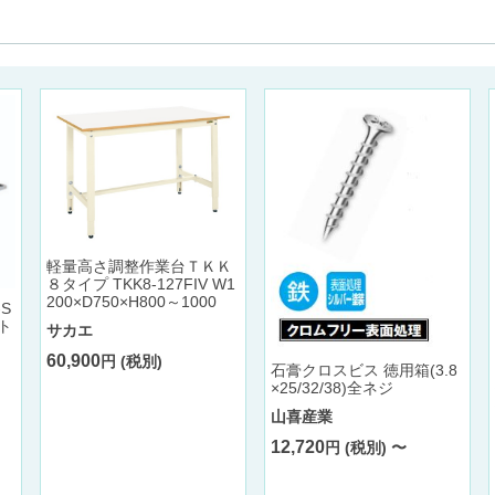
軽量高さ調整作業台ＴＫＫ
８タイプ TKK8-127FIV W1
200×D750×H800～1000
-S
ト
サカエ
60,900
円 (税別)
石膏クロスビス 徳用箱(3.8
×25/32/38)全ネジ
山喜産業
12,720
円 (税別) 〜