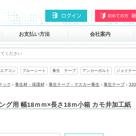
お支払い方法
会社案内
エアコン
ブルーシート
養生 テープ
アンカーボルト
ジョイナー
テック
›
養生材・保護材
›
養生テープ・マスカー養生
›
養生テープ
›
33
ーリング用 幅18ｍｍ×長さ18ｍ小箱 カモ井加工紙