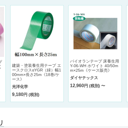
パイオランテープ 床養生用
プ
建築・塗装養生用テープ エ
Y-06-WH ホワイト 40/50m
く
ースクロスαYGR（緑）幅1
m×25m《ケース販売》
00mm×長さ25m《18巻/ケ
ダイヤテックス
ース》
12,960
円 (税別) 〜
光洋化学
9,180
円 (税別)
リ