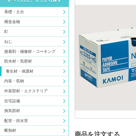
基礎・土台
構造金物
釘
ねじ
接着剤・補修材・コーキング
防水材・気密材
養生材・保護材
内装・収納
外装部材・エクステリア
住宅設備
換気部材
配管・排水管
断熱材
商品を注文する