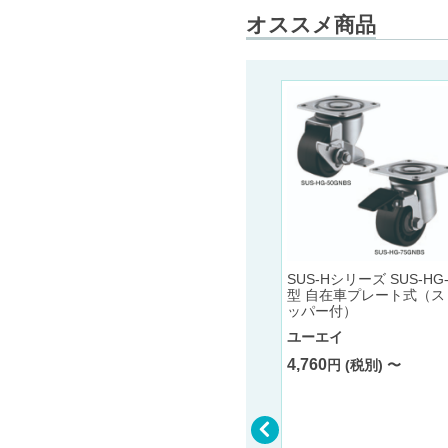
オススメ商品
型見切縁
 アルマイ
m
SUS-Hシリーズ SUS-HG
型 自在車プレート式（ス
ッパー付）
ユーエイ
4,760
円 (税別) 〜