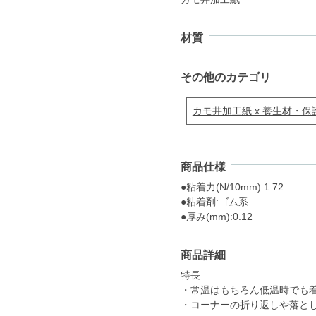
材質
その他のカテゴリ
カモ井加工紙 x 養生材・保
商品仕様
●粘着力(N/10mm):1.72
●粘着剤:ゴム系
●厚み(mm):0.12
商品詳細
特長
・常温はもちろん低温時でも
・コーナーの折り返しや落と