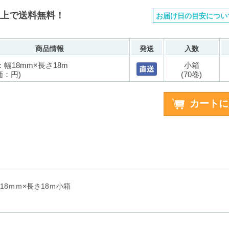
以上で送料無料！
お届け日の目安につい
商品情報
発送
入数
幅18mm×長さ18m
小箱
価：円)
(70巻)
幅18ｍｍ×長さ18ｍ小箱