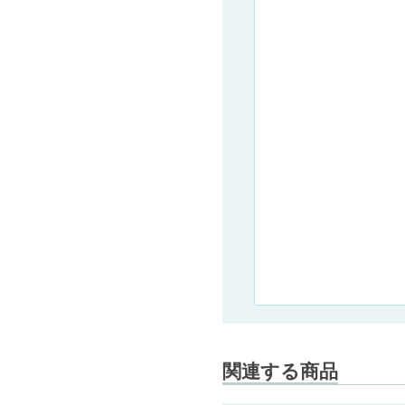
ステンレス製巾木 ステンレ
ス板巾木75 ヘアーライン
長さ2ｍ
創建
1,940
円 (税別) 〜
関連する商品