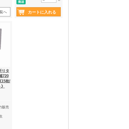
覧へ
折りタ
幅720
15枚/
ト》
の販売
生