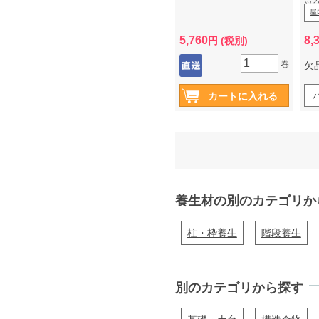
ッ
屋
5,760
8,
円 (税別)
巻
欠
養生材の別のカテゴリか
柱・枠養生
階段養生
別のカテゴリから探す