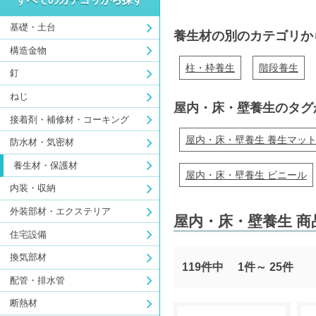
基礎・土台
養生材の別のカテゴリか
構造金物
柱・枠養生
階段養生
釘
ねじ
屋内・床・壁養生のタグ
接着剤・補修材・コーキング
屋内・床・壁養生 養生マッ
防水材・気密材
養生材・保護材
屋内・床・壁養生 ビニール
内装・収納
外装部材・エクステリア
屋内・床・壁養生 商
住宅設備
換気部材
119件中
1件～
25件
配管・排水管
断熱材