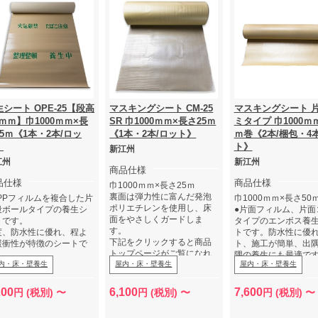
シート OPE-25【段高
マスキングシート CM-25
マスキングシート 
2ｍｍ】巾1000ｍｍ×長
SR 巾1000ｍｍ×長さ25ｍ
ミタイプ 巾1000ｍｍ
5ｍ《1本・2本/ロッ
《1本・2本/ロット》
ｍ巻《2本/梱包・4
》
ト》
新江州
江州
新江州
商品仕様
品仕様
商品仕様
巾1000ｍｍ×長さ25ｍ
裏面は弾力性に富んだ発泡
OPPフィルムを複合した片
巾1000ｍｍ×長さ50
ポリエチレンを使用し、床
段ボールタイプの養生シ
●片面フィルム、片面
面をやさしくガードしま
トです。
タイプのエンボス養
す。
度、防水性に優れ、程よ
トです。防水性に優
下記をクリックすると商品
緩衝性が特徴のシートで
ト、施工が簡単、出
トップページがご覧になれ
。
隅の養生にも最適で
内・床・壁養生
ます。
屋内・床・壁養生
屋内・床・壁養生
（約1.5mm厚）・B段
下記をクリックする
★
商品トップページ
👈クリ
2.5mm厚）の2タイプを
トップページがご覧
ック
意しております。
ます。
200
6,100
7,600
円 (税別) 〜
円 (税別) 〜
円 (税別) 〜
記をクリックすると商品
★
商品トップページ

ップページがご覧になれ
ック