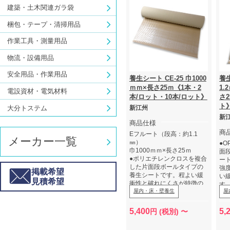
建築・土木関連ガラ袋
梱包・テープ・清掃用品
作業工具・測量用品
物流・設備用品
安全用品・作業用品
養生シート CE-25 巾1000
養生
ｍｍ×長さ25ｍ《1本・2
1.
電設資材・電気材料
本/ロット・10本/ロット》
さ2
ト
大分トステム
新江州
新
商品仕様
商
Eフルート（段高：約1.1
メーカー一覧
㎜）
●
巾1000ｍｍ×長さ25ｍ
面
●ポリエチレンクロスを複合
ー
した片面段ボールタイプの
強
掲載希望
養生シートです。程よい緩
い
見積希望
衝性と破れにくさが特徴の
す
シートです。
屋内・床・壁養生
屋
E段
下記をクリックすると商品
（約
トップページがご覧になれ
用
5,400
5,
円 (税別) 〜
ます。
下
★
商品トップページ
👈クリ
ト