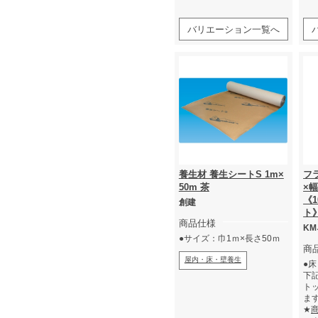
ック
ま
★
ッ
バリエーション一覧へ
養生材 養生シートS 1m×
フ
50m 茶
×幅
《1
創建
ト
商品仕様
K
●サイズ：巾1ｍ×長さ50ｍ
商
屋内・床・壁養生
●
下
ト
ま
★