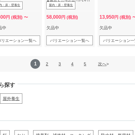
ク
★
商品トップページ
👈クリ
内・床・壁養生
屋内・床・壁養生
ック
300
58,000
13,950
円 (税別) 〜
円 (税別)
円 (税別) 
品中
欠品中
欠品中
バリエーション一覧へ
バリエーション一覧へ
バリエーション一
1
2
3
4
5
次へ
ら探す
屋外養生