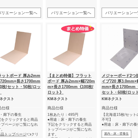
す。
商品トップページ
👈クリ
ク
バリエーション一覧へ
バリエーション一覧へ
バリエーション一
ラットボード 厚み2mm
【まとめ特価】フラット
メジャーボード2つ
720mm×長さ1700mm
ボード 厚み2mm×幅720m
イプ720 厚3.0mm×
0枚/セット・50枚/ロッ
m×長さ1700mm《100枚/
mm×長さ1700mm《
》
ロット》
セット・60枚/ロッ
Mネクスト
KMネクスト
KMネクスト
品仕様
商品仕様
商品仕様
床・廊下の養生
1枚あたり：495円
【北海道15枚/セット
記をクリックすると商品
●用途：床・廊下の養生
不可】
ップページがご覧になれ
下記をクリックすると商品
●用途：床・廊下の養
す。
トップページがご覧になれ
屋内・床・壁養生
商品トップページ
👈クリ
ます。