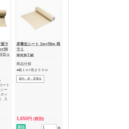
片面ラ
床養生シート 1m×50m 両
×50
ラミ
本/ロッ
栄光加工紙
商品仕様
●幅１ｍ×長さ５０ｍ
屋内・床・壁養生
ｍ
コート
生シー
れカッ
隅、入
す。
と商品
になれ
1,650
円 (税別)
クリ
巻