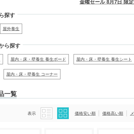
金曜セール 8月7日 限定 
ら探す
屋外養生
から探す
ト
屋内・床・壁養生 養生ボード
屋内・床・壁養生 養生シート
屋内・床・壁養生 コーナー
品一覧
表示
価格安い順
価格高い順