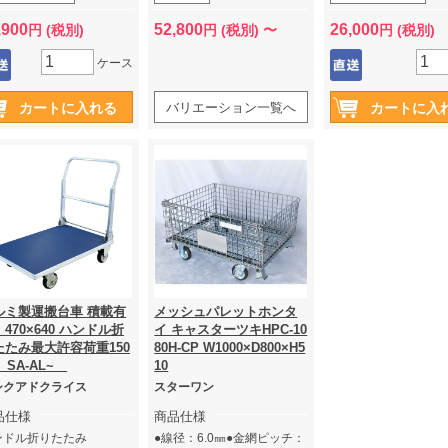
ります。）
電気
亜鉛メッキ処理で有
,900
52,800
26,000
円 (税別)
円 (税別) 〜
円 (税別)
を含みません。●φ10
キャスター（自在2輪
ケース
パー付・固定2輪）
※法人限定、個人宅
（個人で購入希望の
バリエーション一覧へ
運送会社引取りとな
す。）
ルミ製運搬台車 積載有
メッシュパレットホンタ
470×640 ハンドル折
イ キャスターツキHPC-10
たたみ最大許容荷重150
80H-CP W1000×D800×H5
 SA-AL~
10
シクアドクライス
スターワン
品仕様
商品仕様
ンドル折りたたみ
●線径：6.0㎜●金網ピッチ：