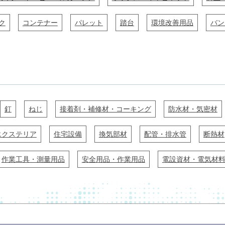
ク
コンテナー
パレット
踏台
環境改善用品
バン
釘
ねじ
接着剤・補修材・コーキング
防水材・気密材
エクステリア
住宅設備
換気部材
配管・排水管
断熱材
作業工具・測量用品
安全用品・作業用品
電設資材・電気材