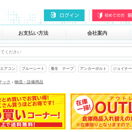
お支払い方法
会社案内
エアコン
ブルーシート
養生 テープ
アンカーボルト
ジョイナー
テック
›
物流・設備用品