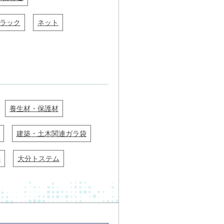
ラック
ネット
養生材・保護材
建築・土木関連ガラ袋
料
大分トステム