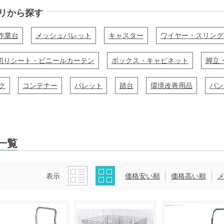
リから探す
作業台
メッシュパレット
キャスター
ワイヤー・スリング
切りシート・ビニールカーテン
ボックス・キャビネット
脚立
ク
コンテナー
パレット
踏台
環境改善用品
バン
一覧
表示
価格安い順
価格高い順