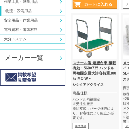
作業工具・測量用品
物流・設備用品
安全用品・作業用品
電設資材・電気材料
大分トステム
メーカー一覧
スチール製 運搬台車 積載
メ
有効：560×735 ハンドル
イ 
両袖固定最大許容荷重300
5L
掲載希望
㎏ MC-W ~
ス
見積希望
シシクアドクライス
商
商品仕様
線径
×2
ハンドル両袖固定
段
※受注生産品
スタ
※組立式：パーツ梱包によ
ッ
り、お客様により組立が必
※
要です。
可
運搬機器
は
メ