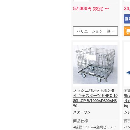
な
57,000
24
円 (税別) 〜
バリエーション一覧へ
メッシュパレットホンタ
ア
イ キャスターツキHPC-10
効：
80L-CP W1000×D800×H8
り
50
kg
スターワン
シ
商品仕様
商
●線径：6.0㎜●金網ピッチ：
ハ