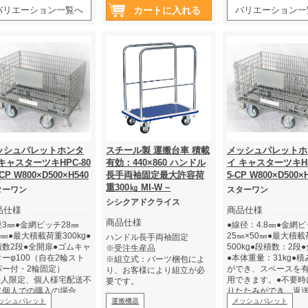
バリエーション一覧へ
バリエーション一
ッシュパレットホンタ
スチール製 運搬台車 積載
メッシュパレットホ
キャスターツキHPC-80
有効：440×860 ハンドル
イ キャスターツキHP
-CP W800×D500×H540
長手両袖固定最大許容荷
5-CP W800×D500×
重300㎏ MI-W ~
ターワン
スターワン
シシクアドクライス
品仕様
商品仕様
商品仕様
3㎜●金網ピッチ28㎜
●線径：4.8㎜●金網
8㎜●最大積載荷重300kg●
25㎜×50㎜●最大積
ハンドル長手両袖固定
積数2段●全開扉●ゴムキャ
500kg●段積数：2段
※受注生産品
ーφ100（自在2輪スト
●本体重量：31kg●
※組立式：パーツ梱包によ
パー付・2輪固定）
ができ、スペースを
り、お客様により組立が必
法人限定、個人様宅配送不
用できます。●不要時
要です。
（個人での購入の場合
りたたみができ、返
、運送会社への引取りと
ッシュパレット
運搬機器
ースを節約できます。
メッシュパレット