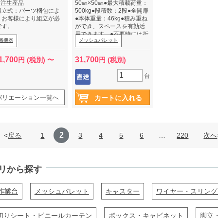
受注生産品
50㎜×50㎜●最大積載荷重：
組立式：パーツ梱包によ
500kg●段積数：2段●全開扉
、お客様により組立が必
●本体重量：46kg●積み重ね
です。
ができ、スペースを有効活
用できます。●不要時には折
搬機器
メッシュパレット
りたたみができ、返送スペ
ースを節約できます。●三価
電気亜鉛メッキ処理で有害
1,700
31,700
円 (税別) 〜
円 (税別)
物質を含みません。●ゴムキ
ャスターφ150（2輪自在ス
台
トッパー付・2輪固定）
※法人限定、個人宅配送不可
（個人で購入希望の場合は
バリエーション一覧へ
運送会社引取りとなりま
す。）
2
戻る
1
3
4
5
6
…
220
次へ
リから探す
作業台
メッシュパレット
キャスター
ワイヤー・スリング
切りシート・ビニールカーテン
ボックス・キャビネット
脚立