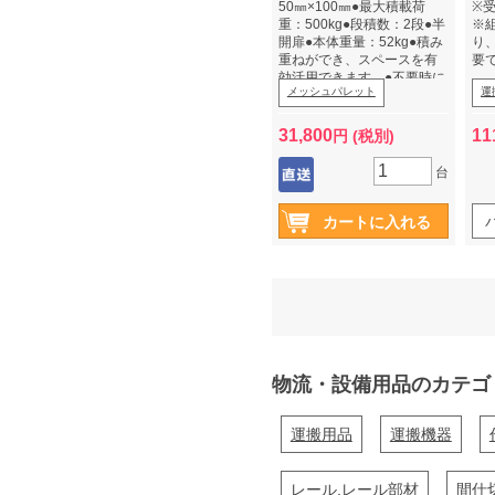
50㎜×100㎜●最大積載荷
※
重：500kg●段積数：2段●半
※
開扉●本体重量：52kg●積み
り
重ねができ、スペースを有
要
効活用できます。●不要時に
メッシュパレット
運
は折りたたみができ、返送
スペースを節約できます。●
三価電気亜鉛メッキ処理で
31,800
11
円 (税別)
有害物質を含みません。●ゴ
ムキャスターφ150（2輪自
台
在ストッパー付・2輪固定）
※車上渡し法人限定、個人宅
への配送は承っておりませ
ん（個人での購入の場合は
運送会社引取りとなりま
す。）
物流・設備用品のカテゴ
運搬用品
運搬機器
レール,レール部材
間仕