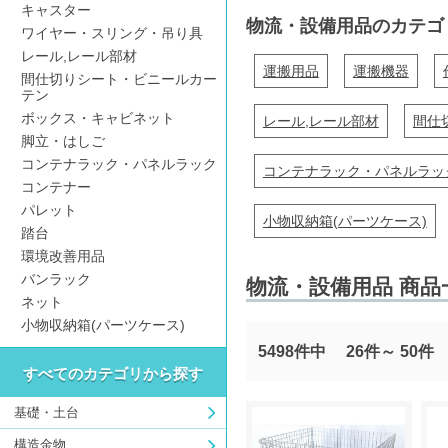
キャスター
物流・設備用品のカテゴ
ワイヤー・スリング・吊り具
レール,レール部材
運搬用品
運搬機器
間仕切りシート・ビニールカー
テン
ボックス・キャビネット
レール,レール部材
間仕
脚立・はしご
コンテナラック・パネルラック
コンテナラック・パネルラッ
コンテナー
パレット
小物収納箱(パーツケース)
踏台
環境改善用品
バンラック
物流・設備用品 商品
ネット
小物収納箱(パーツケース)
5498件中
26件～
50件
すべてのカテゴリから探す
基礎・土台
構造金物