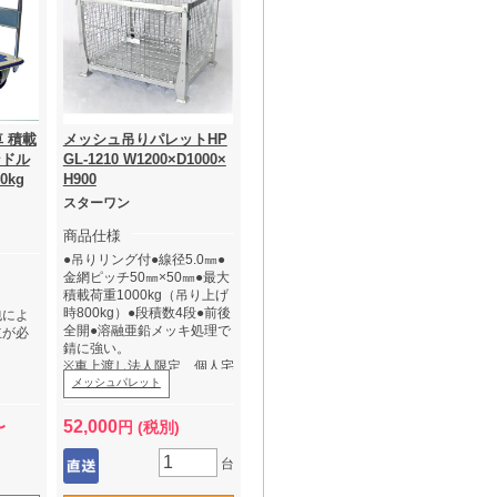
 積載
メッシュ吊りパレットHP
ンドル
GL-1210 W1200×D1000×
0kg
H900
スターワン
商品仕様
●吊りリング付●線径5.0㎜●
金網ピッチ50㎜×50㎜●最大
積載荷重1000kg（吊り上げ
時800kg）●段積数4段●前後
包によ
全開●溶融亜鉛メッキ処理で
立が必
錆に強い。
※車上渡し法人限定、個人宅
配送不可（個人で購入希望
メッシュパレット
の場合は運送会社引取りと
なります。）
52,000
〜
円 (税別)
台