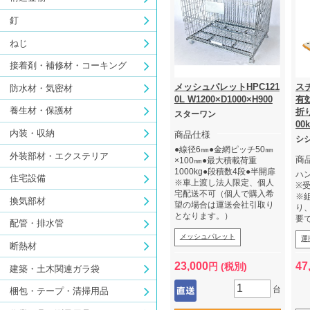
釘
ねじ
接着剤・補修材・コーキング
メッシュパレットHPC121
ス
防水材・気密材
0L W1200×D1000×H900
有効
養生材・保護材
折
スターワン
00
内装・収納
商品仕様
シ
●線径6㎜●金網ピッチ50㎜
外装部材・エクステリア
商
×100㎜●最大積載荷重
1000kg●段積数4段●半開扉
ハ
住宅設備
※車上渡し法人限定、個人
※
宅配送不可（個人で購入希
※
換気部材
望の場合は運送会社引取り
り
となります。）
要
配管・排水管
メッシュパレット
運
断熱材
23,000
47
円 (税別)
建築・土木関連ガラ袋
台
梱包・テープ・清掃用品