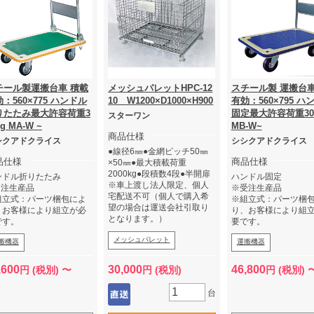
チール製運搬台車 積載
メッシュパレットHPC-12
スチール製 運搬台車
：560×775 ハンドル
10 W1200×D1000×H900
有効：560×795 ハ
りたたみ最大許容荷重3
固定最大許容荷重30
スターワン
kg MA-W ~
MB-W~
商品仕様
シクアドクライス
シシクアドクライス
●線径6㎜●金網ピッチ50㎜
品仕様
商品仕様
×50㎜●最大積載荷重
2000kg●段積数4段●半開扉
ンドル折りたたみ
ハンドル固定
※車上渡し法人限定、個人
受注生産品
※受注生産品
宅配送不可（個人で購入希
組立式：パーツ梱包によ
※組立式：パーツ梱
望の場合は運送会社引取り
、お客様により組立が必
り、お客様により組
となります。）
です。
要です。
メッシュパレット
搬機器
運搬機器
,600
30,000
46,800
円 (税別) 〜
円 (税別)
円 (税別) 
台