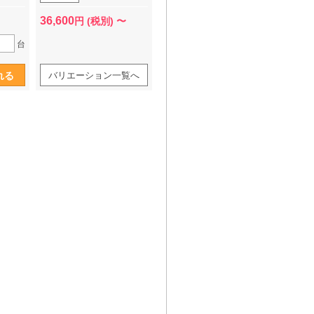
害物質
36,600
円 (税別) 〜
0ゴム
ストッ
台
配送不可
場合は
バリエーション一覧へ
りま