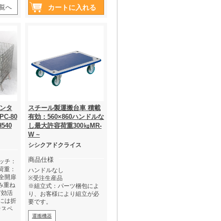
覧へ
ンタ
スチール製運搬台車 積載
C-80
有効：560×860ハンドルな
H540
し最大許容荷重300㎏MR-
W ~
シシクアドクライス
商品仕様
ピッチ：
載荷重：
ハンドルなし
●全開扉
※受注生産品
積み重ね
※組立式：パーツ梱包によ
有効活
り、お客様により組立が必
には折
要です。
送スペ
●三価
運搬機器